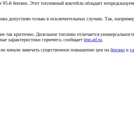
 95-й бензин. Этот топливный коктейль обладает непредсказуе
ива допустимо только в исключительных случаях. Так, например,
не так критично. Дизельное топливо отличается универсальност
вые характеристики горючего, сообщает
tmn.aif.ru
.
ели начали замечать существенное повышение цен на
бензин
и
га