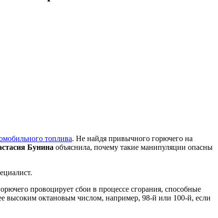
томобильного топлива
. Не найдя привычного горючего на
астасия Бунина
объяснила, почему такие манипуляции опасны
ециалист.
горючего провоцирует сбои в процессе сгорания, способные
ее высоким октановым числом, например, 98‑й или 100‑й, если