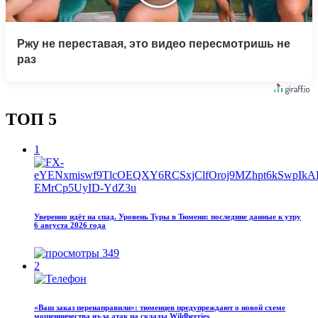
Ржу не переставая, это видео пересмотришь не
раз
ТОП 5
1
Уверенно идёт на спад. Уровень Туры в Тюмени: последние данные к утру
6 августа 2026 года
349
2
«Ваш заказ перенаправили»: тюменцев предупреждают о новой схеме
мошенничества из-за атак на склады Wildberries