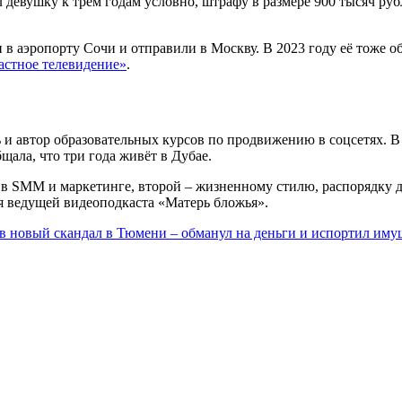
л девушку к трём годам условно, штрафу в размере 900 тысяч р
 в аэропорту Сочи и отправили в Москву. В 2023 году её тоже о
астное телевидение»
.
 автор образовательных курсов по продвижению в соцсетях. В о
щала, что три года живёт в Дубае.
 SMM и маркетинге, второй – жизненному стилю, распорядку дня
ся ведущей видеоподкаста «Матерь бложья».
в новый скандал в Тюмени – обманул на деньги и испортил иму