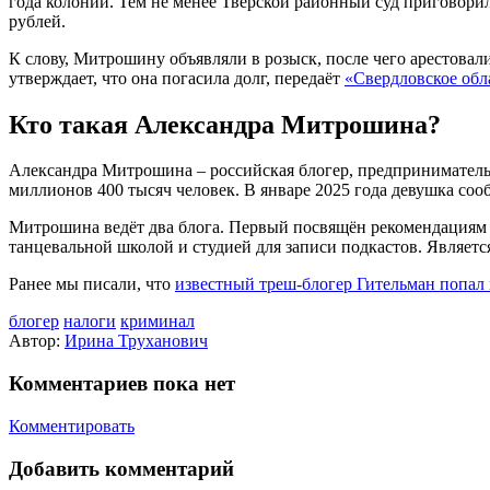
года колонии. Тем не менее Тверской районный суд приговори
рублей.
К слову, Митрошину объявляли в розыск, после чего арестовали
утверждает, что она погасила долг, передаёт
«Свердловское обл
Кто такая Александра Митрошина?
Александра Митрошина – российская блогер, предприниматель и
миллионов 400 тысяч человек. В январе 2025 года девушка сооб
Митрошина ведёт два блога. Первый посвящён рекомендациям в
танцевальной школой и студией для записи подкастов. Являет
Ранее мы писали, что
известный треш‑блогер Гительман попал 
блогер
налоги
криминал
Автор:
Ирина Труханович
Комментариев пока нет
Комментировать
Добавить комментарий