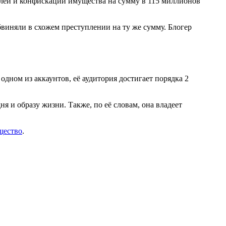
ублей и конфискации имущества на сумму в 115 миллионов
бвиняли в схожем преступлении на ту же сумму. Блогер
дном из аккаунтов, её аудитория достигает порядка 2
 и образу жизни. Также, по её словам, она владеет
щество
.