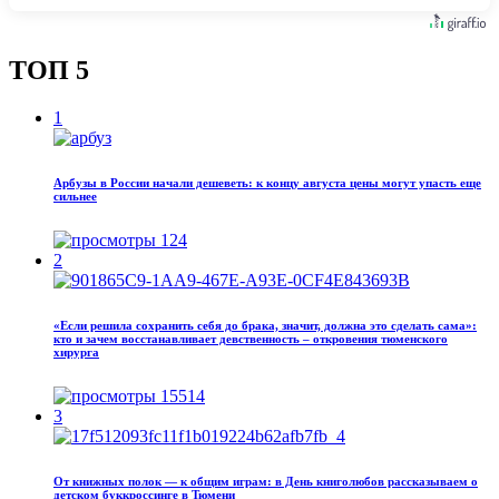
ТОП 5
1
Арбузы в России начали дешеветь: к концу августа цены могут упасть еще
сильнее
124
2
«Если решила сохранить себя до брака, значит, должна это сделать сама»:
кто и зачем восстанавливает девственность – откровения тюменского
хирурга
15514
3
От книжных полок — к общим играм: в День книголюбов рассказываем о
детском буккроссинге в Тюмени