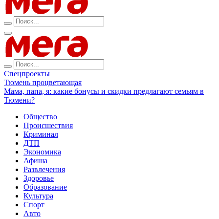
Спецпроекты
Тюмень процветающая
Мама, папа, я: какие бонусы и скидки предлагают семьям в
Тюмени?
Общество
Происшествия
Криминал
ДТП
Экономика
Афиша
Развлечения
Здоровье
Образование
Культура
Спорт
Авто