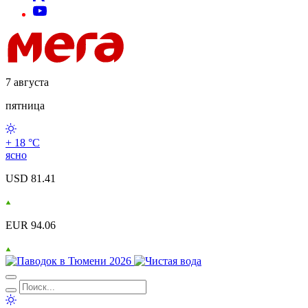
7 августа
пятница
+ 18 °С
ясно
USD 81.41
EUR 94.06