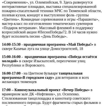
«Современник», ул. Олимпийская, 9. Здесь развернутся
интерактивные площадки, выставка специализированной
пожарно-спасательной техники МЧС по Тюменской области,
полевая кухня, концерт и выступление фолк- группы
«Цветень». Командные соревнования и игры «Парашюты»,
мастер-класс по изготовлению тематических сувениров
«Подарок ветеранам». Массовый флешмоб в поддержку
всероссийской акции #ПесниПобеды72. В 14 часов нужно
будет исполнить песню «День Победы».
14:00-15:30 - праздничная программа «Май Победы!»
в
сквере Казачьи луга на улице Домостроителей, 18
15:00-16:00 - праздничная программа «Победа остаётся
молодой»
в сквере Изыскателей, пересечение улиц
Республики и Воровского.
16:00-17:00
- на Цветном бульваре
танцевальная
программа
«В городском саду»
для ветеранов и всех
желающих тюменцев
17:00 – Киномузыкальный проект «Вечер Победы»
в
мраморном зале ДК «Нефтяник», ул. Осипенко.
Стилизованная танцплощадка и кинотеатр советского
послевоенного периода. Будут фрагменты старых фильмов о