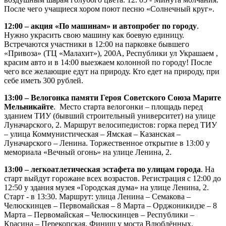
После чего учащиеся хором поют песню «Солнечный круг».
12:00 – акция «По машинам» и автопробег по городу
.
Нужно украсить свою машину как боевую единицу.
Встречаются участники в 12:00 на парковке бывшего
«Привоза» (ТЦ «Малахит»), 200А, Республики ул Украшаем ,
красим авто и в 14:00 выезжаем колонной по городу! После
чего все желающие едут на природу. Кто едет на природу, при
себе иметь 300 рублей.
13:00 – Велогонка памяти Героя Советского Союза Марите
Мельникайте
. Место старта велогонки – площадь перед
зданием ТИУ (бывший строительный университет) на улице
Луначарского, 2. Маршрут велосипедистов: горка перед ТИУ
– улица Коммунистическая – Ямская – Казанская –
Луначарского – Ленина. Торжественное открытие в 13:00 у
мемориала «Вечный огонь» на улице Ленина, 2.
13:00 – легкоатлетическая эстафета по улицам города
. На
старт выйдут горожане всех возрастов. Регистрация с 12:00 до
12:50 у здания музея «Городская дума» на улице Ленина, 2.
Старт - в 13:30. Маршрут: улица Ленина – Семакова –
Челюскинцев – Первомайская – 8 Марта – Орджоникидзе – 8
Марта – Первомайская – Челюскинцев – Республики –
Красина – Перекопская. Финиш у моста Влюблённых.