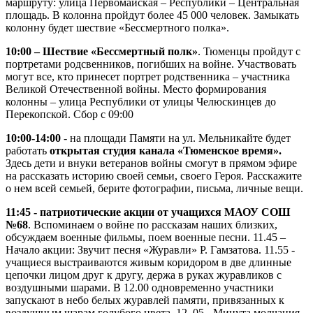
маршруту: улица Первомайская – Республики – Центральная
площадь. В колонна пройдут более 45 000 человек. Замыкать
колонну будет шествие «Бессмертного полка».
10:00 – Шествие «Бессмертный полк»
. Тюменцы пройдут с
портретами родсвенников, погибших на войне. Участвовать
могут все, кто принесет портрет родственника – участника
Великой Отечественной войны. Место формирования
колонны – улица Республики от улицы Челюскинцев до
Перекопской. Сбор с 09:00
10:00-14:00
- на площади Памяти на ул. Мельникайте будет
работать
открытая студия канала «Тюменское время».
Здесь дети и внуки ветеранов войны смогут в прямом эфире
на рассказать историю своей семьи, своего Героя. Расскажите
о нем всей семьей, берите фотографии, письма, личные вещи.
11:45 - патриотические акции от учащихся МАОУ СОШ
№68
. Вспоминаем о войне по рассказам наших близких,
обсуждаем военные фильмы, поем военные песни. 11.45 –
Начало акции: Звучит песня «Журавли» Р. Гамзатова. 11.55 -
учащиеся выстраиваются живым коридором в две длинные
цепочки лицом друг к другу, держа в руках журавликов с
воздушными шарами. В 12.00 одновременно участники
запускают в небо белых журавлей памяти, привязанных к
воздушным шарам голубого цвета. 12. 05 - Минута молчания.