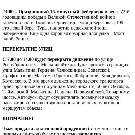
23:00 – Праздничный 15-минутный фейерверк
в честь 72-й
годовщины победы в Великой Отечественной войне в
заречной части Тюмени. Ориентир – улица Береговая, 109 –
это левый берег Туры, напротив пешеходной зоны
набережной. Ещё одна хорошая обзорная площадка – Мост
влюблённых.
ПЕРЕКРЫТИЕ УЛИЦ
С 7.00 до 14.00 будет перекрыто движение
по улице
Республики от ул. Мельникайте до Луначарского в границах
улиц Малыгина, Герцена, Челюскинцев, Советской,
Профсоюзной, Максима Горького, Фабричной, Холодильной,
Котовского. В это время движение городского транспорта
будет организовано по улицам Мельникайте, 50 лет Октября,
Таймырской, Малыгина, Герцена, Первомайской, Товарному
шоссе. Автобусы будут осуществлять посадку и высадку
пассажиров на существующих остановочных пунктах по
маршрутам объезда.
ВНИМАНИЕ!
9 мая
продажа алкогольной продукции
(в том числе пива и
пивных напитков) будет полностью
запрещена
.