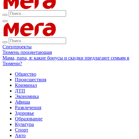
Спецпроекты
Тюмень процветающая
Мама, папа, я: какие бонусы и скидки предлагают семьям в
Тюмени?
Общество
Происшествия
Криминал
ДТП
Экономика
Афиша
Развлечения
Здоровье
Образование
Культура
Спорт
Авто