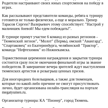
Родители настраивают своих юных спортсменов на победу в
играх.
Как рассказывают представители команды, ребята к турниру
готовятся не только физически, а еще и морально. Тренер
Тарасов Сергеи? Валерьевич этому способствует: "Настрой у
мальчишек боевой! Мы едем побеждать!".
В турнире примут участие 6 команд из разных регионов -
"Тюменский легион", "Молот" (Пермь), омский "Авангард",
"Спартаковец" из Екатеринбурга, челябинский "Трактор",
команда "Нефтехимик" из Нижнекамска.
Торжественная церемония награждения и закрытия турнира
состоится сразу после окончания финальной игры за звание
победителя. В завершение вечера зрителей ждут выступления
тюменских артистов и розыгрыш ценных призов.
Для иногородних болельщиков, а также для тюменцев,
которые по какой-либо причине не смогут присутствовать
лично, будет организована онлайн-трансляция на портале
megatyumen.ru.
Организатор турнира: КА "Пионер", город Тюмень.