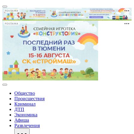
РЕКЛАМА
РЕКЛАМА
Общество
Происшествия
Криминал
ДТП
Экономика
Афиша
Развлечения