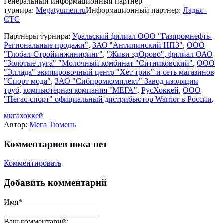
Генеральный информационный партнер
турнира:
Megatyumen.ru
Информационный партнер:
Ладья -
СТС
Партнеры турнира:
Уральский филиал
ООО "Газпромнефть-
Региональные продажи"
,
ЗАО "Антипинский НПЗ"
,
ООО
"Глобал-Стройинжиниринг"
,
"Живи здОрово", филиал ОАО
"Золотые луга" "Молочный комбинат "Ситниковский"
,
ООО
"Эллада" экипировочный центр "Хет трик" и сеть магазинов
"Спорт мода"
,
ЗАО "Сибпромкомплект" Завод изоляции
труб
,
компьютерная компания "МЕГА"
,
РусХоккей
,
ООО
"Пегас-спорт" официальный дистрибьютор Warrior в России
.
мкгахоккей
Автор:
Мега Тюмень
Комментариев пока нет
Комментировать
Добавить комментарий
Имя*
Ваш комментарий: