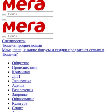
Спецпроекты
Тюмень процветающая
Мама, папа, я: какие бонусы и скидки предлагают семьям в
Тюмени?
Общество
Происшествия
Криминал
ДТП
Экономика
Афиша
Развлечения
Здоровье
Образование
Культура
Спорт