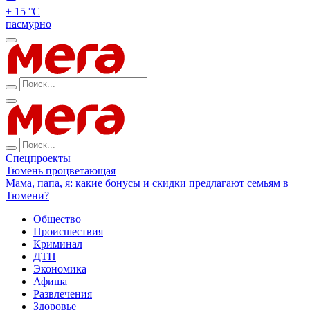
+ 15 °С
пасмурно
Спецпроекты
Тюмень процветающая
Мама, папа, я: какие бонусы и скидки предлагают семьям в
Тюмени?
Общество
Происшествия
Криминал
ДТП
Экономика
Афиша
Развлечения
Здоровье