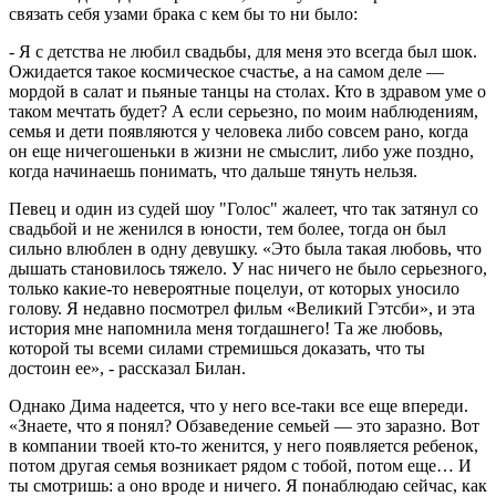
связать себя узами брака с кем бы то ни было:
- Я с детства не любил свадьбы, для меня это всегда был шок.
Ожидается такое космическое счастье, а на самом деле —
мордой в салат и пьяные танцы на столах. Кто в здравом уме о
таком мечтать будет? А если серьезно, по моим наблюдениям,
семья и дети появляются у человека либо совсем рано, когда
он еще ничегошеньки в жизни не смыслит, либо уже поздно,
когда начинаешь понимать, что дальше тянуть нельзя.
Певец и один из судей шоу "Голос" жалеет, что так затянул со
свадьбой и не женился в юности, тем более, тогда он был
сильно влюблен в одну девушку. «Это была такая любовь, что
дышать становилось тяжело. У нас ничего не было серьезного,
только какие-то невероятные поцелуи, от которых уносило
голову. Я недавно посмотрел фильм «Великий Гэтсби», и эта
история мне напомнила меня тогдашнего! Та же любовь,
которой ты всеми силами стремишься доказать, что ты
достоин ее», - рассказал Билан.
Однако Дима надеется, что у него все-таки все еще впереди.
«Знаете, что я понял? Обзаведение семьей — это заразно. Вот
в компании твоей кто-то женится, у него появляется ребенок,
потом другая семья возникает рядом с тобой, потом еще… И
ты смотришь: а оно вроде и ничего. Я понаблюдаю сейчас, как