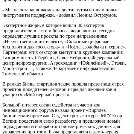
- Мы не останавливаемся на достигнутом и ищем новые
инструменты поддержки, - добавил Леонид Остроумов.
Экспертное жюри, в которое вошли 30 экспертов –
представители власти и бизнеса, журналисты, сегодня
определят лучшие проекты по трем направлениям:
«Искусственный интеллект», «Сквозные цифровые
технологии для госсектора» и «Нефтегазодобыча и сервис».
Партнерами этих секторов выступили крупные компании:
Газпром нефть, Сбербанк, Союз Нейронет, Федеральный
центр нейрохирургии, Агрохолдинг «Юбилейный», Этажи,
Мостострой-11, а также Департамент информатизации
Тюменской области.
В рамках Битвы стартапов также прошла презентация трех
проектов-победителей деловой игры для школьников и
учащихся «Мой первый проект».
Большой интерес среди судейства и участников
инновационного форума вызвал проект «Ruprotez -
бионические протезы». Студент третьего курса МГУ Егор
Веткин представил свою разработку и предложил новый
подход анализа и обработки биометрических данных для
управления протезом. Была представлена и демо-версия