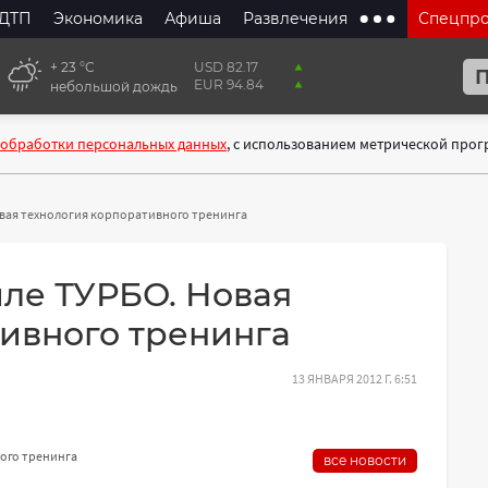
ДТП
Экономика
Афиша
Развлечения
Спецпр
+ 23 °С
USD 82.17
EUR 94.84
небольшой дождь
 обработки персональных данных
, с использованием метрической про
овая технология корпоративного тренинга
иле ТУРБО. Новая
ивного тренинга
13 ЯНВАРЯ 2012 Г. 6:51
ного тренинга
все новости