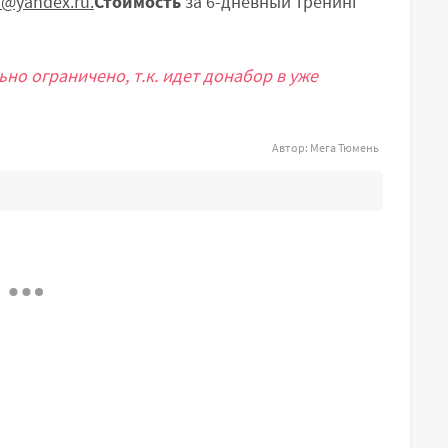
@yandex.ru.
Стоимость
за 6-дневный тренинг
льно ограничено,
т.к. идет донабор в уже
Автор:
Мега Тюмень