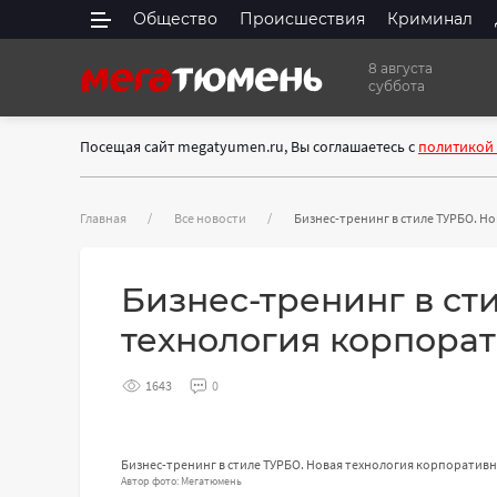
Общество
Происшествия
Криминал
8 августа
суббота
Посещая сайт megatyumen.ru, Вы соглашаетесь с
политикой
Главная
Все новости
Бизнес-тренинг в стиле ТУРБО. Н
Бизнес-тренинг в ст
технология корпорат
1643
0
Бизнес-тренинг в стиле ТУРБО. Новая технология корпоратив
Автор фото: Мегатюмень