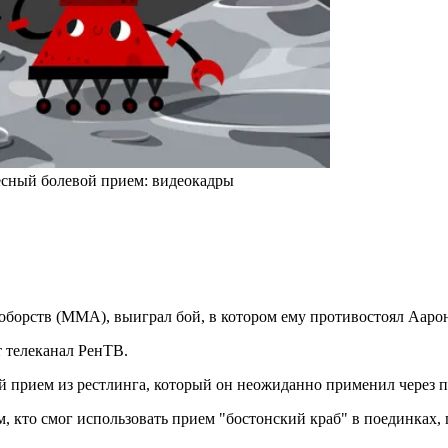
сный болевой прием: видеокадры
орств (ММА), выиграл бой, в котором ему противостоял Ааро
т телеканал РенТВ.
 прием из рестлинга, который он неожиданно применил через п
вым, кто смог использовать прием "бостонский краб" в поединка