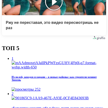
Ржу не переставая, это видео пересмотришь не
раз
ТОП 5
1
Из полей, заводов и окраин – в новые районы: как строители меняют
Тюмень
252
2
«Если решила сохранить себя до брака, значит, должна это сделать сама»: