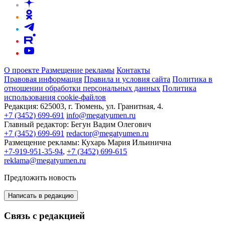
О проекте
Размещение рекламы
Контакты
Правовая информация
Правила и условия сайта
Политика в
отношении обработки персональных данных
Политика
использования cookie-файлов
Редакция:
625003, г. Тюмень, ул. Гранитная, 4.
+7 (3452) 699-691
info@megatyumen.ru
Главный редактор:
Бегун Вадим Олегович
+7 (3452) 699-691
redactor@megatyumen.ru
Размещение рекламы:
Кухарь Мария Ильинична
+7-919-951-35-94
,
+7 (3452) 699-615
reklama@megatyumen.ru
Предложить новость
Написать в редакцию
Связь с редакцией