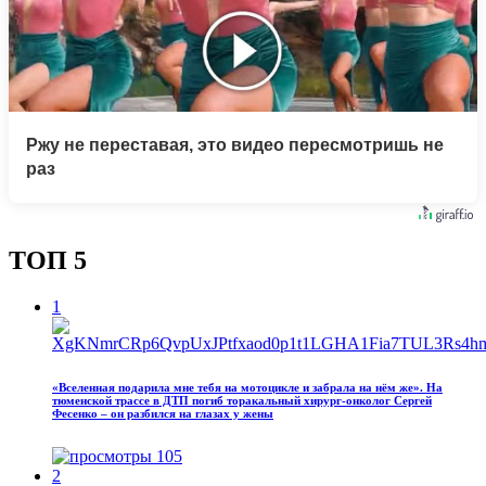
Ржу не переставая, это видео пересмотришь не
раз
ТОП 5
1
«Вселенная подарила мне тебя на мотоцикле и забрала на нём же». На
тюменской трассе в ДТП погиб торакальный хирург-онколог Сергей
Фесенко – он разбился на глазах у жены
105
2