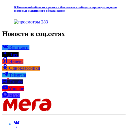
В Тюменской области в рамках Фестиваля сообществ проведут неделю
здоровья и активного образа жизни
283
Новости в соц.сетях
Вконтакте
Дзен
Яндекс
Одноклассники
Telegram
Rutube
Youtube
MAX