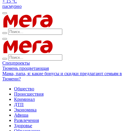
+ 15 °С
пасмурно
Спецпроекты
Тюмень процветающая
Мама, папа, я: какие бонусы и скидки предлагают семьям в
Тюмени?
Общество
Происшествия
Криминал
ДТП
Экономика
Афиша
Развлечения
Здоровье
Образование