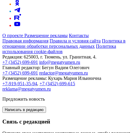
О проекте
Размещение рекламы
Контакты
Правовая информация
Правила и условия сайта
Политика в
отношении обработки персональных данных
Политика
использования cookie-файлов
Редакция:
625003, г. Тюмень, ул. Гранитная, 4.
+7 (3452) 699-691
info@megatyumen.ru
Главный редактор:
Бегун Вадим Олегович
+7 (3452) 699-691
redactor@megatyumen.ru
Размещение рекламы:
Кухарь Мария Ильинична
+7-919-951-35-94
,
+7 (3452) 699-615
reklama@megatyumen.ru
Предложить новость
Написать в редакцию
Связь с редакцией