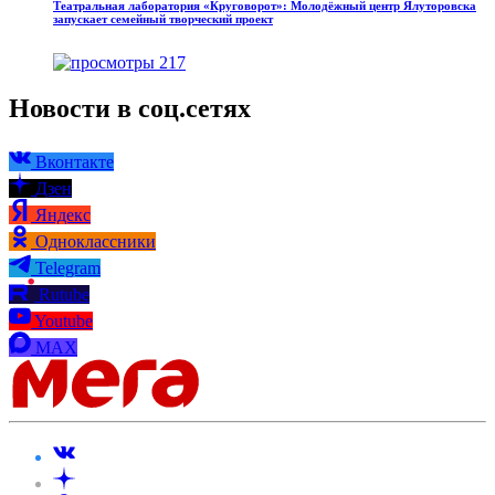
Театральная лаборатория «Круговорот»: Молодёжный центр Ялуторовска
запускает семейный творческий проект
217
Новости в соц.сетях
Вконтакте
Дзен
Яндекс
Одноклассники
Telegram
Rutube
Youtube
MAX