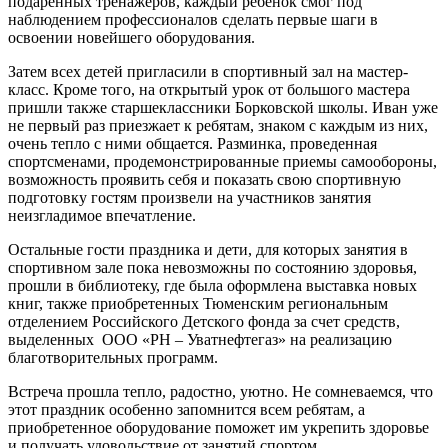
подаренных тренажеров, каждый ребенок смог под
наблюдением профессионалов сделать первые шаги в
освоении новейшего оборудования.
Затем всех детей пригласили в спортивный зал на мастер-
класс. Кроме того, на открытый урок от большого мастера
пришли также старшеклассники Борковской школы. Иван уже
не первый раз приезжает к ребятам, знаком с каждым из них,
очень тепло с ними общается. Разминка, проведенная
спортсменами, продемонстрированные приемы самообороны,
возможность проявить себя и показать свою спортивную
подготовку гостям произвели на участников занятия
неизгладимое впечатление.
Остальные гости праздника и дети, для которых занятия в
спортивном зале пока невозможны по состоянию здоровья,
прошли в библиотеку, где была оформлена выставка новых
книг, также приобретенных Тюменским региональным
отделением Российского Детского фонда за счет средств,
выделенных ООО «РН – Уватнефтегаз» на реализацию
благотворительных программ.
Встреча прошла тепло, радостно, уютно. Не сомневаемся, что
этот праздник особенно запомнится всем ребятам, а
приобретенное оборудование поможет им укрепить здоровье
и получать удовольствие от занятий спортом.