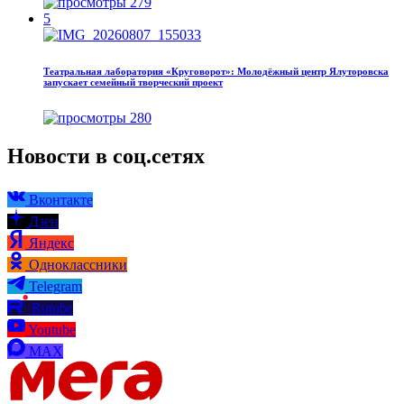
279
5
Театральная лаборатория «Круговорот»: Молодёжный центр Ялуторовска
запускает семейный творческий проект
280
Новости в соц.сетях
Вконтакте
Дзен
Яндекс
Одноклассники
Telegram
Rutube
Youtube
MAX