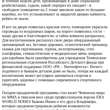
В течение недели дети, проживающие в доме социальной
реабилитации, гадали, какой сюрприз их ожидает - в
свободное помещение на 2 этаже завозили какие-то большие
коробки, но что устанавливают за закрытой дверью кабинета,
ребята не знали.
И вот на двери появилась красная лента, помещение украсили
гирлянды из воздушных шаров, на пороге появились гости –
наши друзья и благотворители, и тайна комнаты раскрылась.
Для воспитанников распахнул свои двери оборудованный
тренажерный зал. Беговые дорожки, эллиптический тренажер,
скамья для скручивания, турник, велотренажеры, степ-
платформы, гимнастические и медицинские мячи, коврики
для аэробики были приобретены для учреждения Тюменским
региональным отделением Российского Детского фонда при
финансовой поддержке ООО «РН – Уватнефтегаз». Ничего
подобного в бывшем детском доме не было, теперь же каждый
воспитанник может регулярно заниматься спортом и
укреплять здоровье с помощью современного спортивного
оборудования.
Гвоздем праздничной программы стал визит Чемпиона мира
по ММА в тяжелом весе среди профессионалов версии ERA
WORLD SERIES Быкова Ивана и его друга Владимира,
которые продемонстрировали ребятам возможности