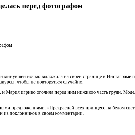
зделась перед фотографом
графом
ан минувшей ночью выложила на своей странице в Инстаграме 
 ракурсы, чтобы не повторяться случайно.
ку, и Мария игриво оголила перед ним нижнюю часть груди. Мод
ми предложениями. «Прекрасней всех принцесс на белом свете!
ин из поклонников в своем комментарии.