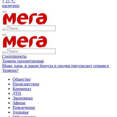
+ 15 °С
пасмурно
Спецпроекты
Тюмень процветающая
Мама, папа, я: какие бонусы и скидки предлагают семьям в
Тюмени?
Общество
Происшествия
Криминал
ДТП
Экономика
Афиша
Развлечения
Здоровье
Образование