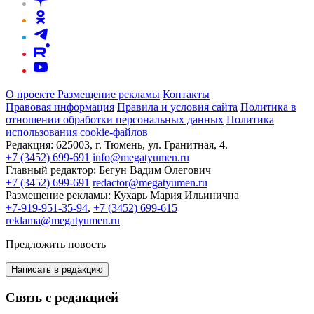
О проекте
Размещение рекламы
Контакты
Правовая информация
Правила и условия сайта
Политика в
отношении обработки персональных данных
Политика
использования cookie-файлов
Редакция:
625003, г. Тюмень, ул. Гранитная, 4.
+7 (3452) 699-691
info@megatyumen.ru
Главный редактор:
Бегун Вадим Олегович
+7 (3452) 699-691
redactor@megatyumen.ru
Размещение рекламы:
Кухарь Мария Ильинична
+7-919-951-35-94
,
+7 (3452) 699-615
reklama@megatyumen.ru
Предложить новость
Написать в редакцию
Связь с редакцией