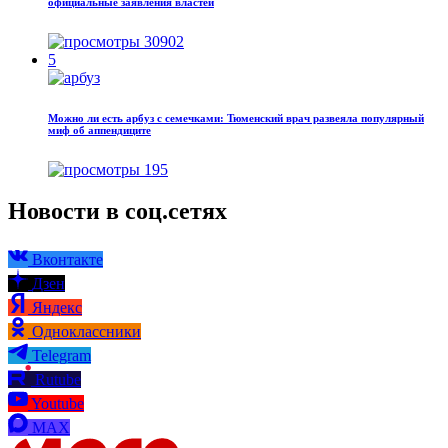
официальные заявления властей
30902
5
Можно ли есть арбуз с семечками: Тюменский врач развеяла популярный
миф об аппендиците
195
Новости в соц.сетях
Вконтакте
Дзен
Яндекс
Одноклассники
Telegram
Rutube
Youtube
MAX