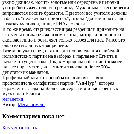
узких джинсах, носить золотые или серебряные цепочки,
употреблять жевательную резинку. Мужчинам категорически
запрещается носить браслеты. При этом все учителя должны
избегать "необычных причесок", чтобы "достойно выглядеть"
в глазах учеников, пишут РИА-Новости.
В то же время, старшеклассницам разрешили приходить на
экзамены в никабе - женском платке, который полностью
скрывает лицо и оставляет только разрез для глаз. Ранее это
было категорически запрещено.
Газета не указывает, связаны ли нововведения с победой
исламистских партий на выборах в парламент Египта в
начале текущего года. Так, в Народном собрании (нижней
палате парламента) исламисты завоевали более 70%
депутатских мандатов.
Профильный комитет по образованию возглавил
представитель салафитской партии "Ан-Нур", которая
отражает взгляды наиболее консервативно настроенных
мусульман Египта.
мегадетки
Автор:
Мега Тюмень
Комментариев пока нет
Комментировать