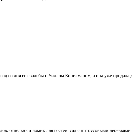
год со дня ее свадьбы с Уиллом Копелманом, а она уже продала 
злов, отдельный домик для гостей, сад с цитрусовыми деревьями 