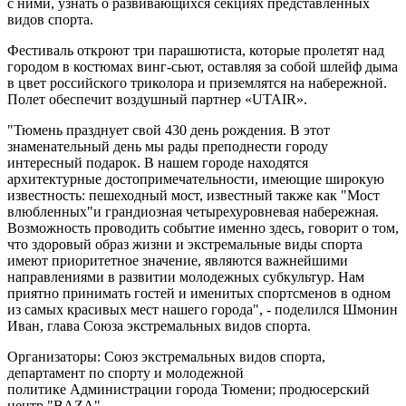
с ними, узнать о развивающихся секциях представленных
видов спорта.
Фестиваль откроют три парашютиста, которые пролетят над
городом в костюмах винг-сьют, оставляя за собой шлейф дыма
в цвет российского триколора и приземлятся на набережной.
Полет обеспечит воздушный партнер «UTAIR».
"Тюмень празднует свой 430 день рождения. В этот
знаменательный день мы рады преподнести городу
интересный подарок. В нашем городе находятся
архитектурные достопримечательности, имеющие широкую
известность: пешеходный мост, известный также как "Мост
влюбленных"и грандиозная четырехуровневая набережная.
Возможность проводить событие именно здесь, говорит о том,
что здоровый образ жизни и экстремальные виды спорта
имеют приоритетное значение, являются важнейшими
направлениями в развитии молодежных субкультур. Нам
приятно принимать гостей и именитых спортсменов в одном
из самых красивых мест нашего города", - поделился Шмонин
Иван, глава Союза экстремальных видов спорта.
Организаторы: Союз экстремальных видов спорта,
департамент по спорту и молодежной
политике Администрации города Тюмени; продюсерский
центр "BAZA".