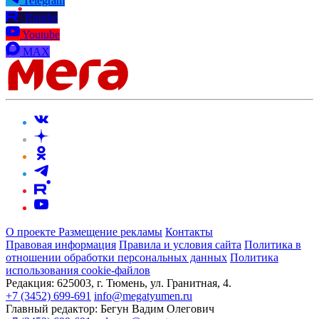
Telegram
Rutube
Youtube
MAX
О проекте
Размещение рекламы
Контакты
Правовая информация
Правила и условия сайта
Политика в
отношении обработки персональных данных
Политика
использования cookie-файлов
Редакция:
625003, г. Тюмень, ул. Гранитная, 4.
+7 (3452) 699-691
info@megatyumen.ru
Главный редактор:
Бегун Вадим Олегович