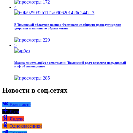
172
4
В Тюменской области в рамках Фестиваля сообществ проведут неделю
здоровья и активного образа жизни
229
5
Можно ли есть арбуз с семечками: Тюменский врач развеяла популярный
миф об аппендиците
285
Новости в соц.сетях
Вконтакте
Дзен
Яндекс
Одноклассники