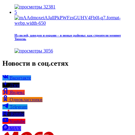
32381
5
Из полей, заводов и окраин – в новые районы: как строители меняют
Тюмень
3056
Новости в соц.сетях
Вконтакте
Дзен
Яндекс
Одноклассники
Telegram
Rutube
Youtube
MAX