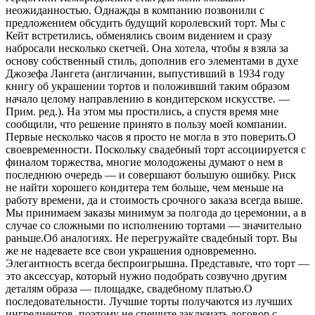
неожиданностью. Однажды в компанию позвонили с
предложением обсудить будущий королевский торт. Мы с
Кейт встретились, обменялись своим видением и сразу
набросали несколько скетчей. Она хотела, чтобы я взяла за
основу собственный стиль, дополнив его элементами в духе
Джозефа Лангета (англичанин, выпустивший в 1934 году
книгу об украшении тортов и положивший таким образом
начало целому направлению в кондитерском искусстве. —
Прим. ред.). На этом мы простились, а спустя время мне
сообщили, что решение принято в пользу моей компании.
Первые несколько часов я просто не могла в это поверить.О
своевременности. Поскольку свадебный торт ассоциируется с
финалом торжества, многие молодожены думают о нем в
последнюю очередь — и совершают большую ошибку. Риск
не найти хорошего кондитера тем больше, чем меньше на
работу времени, да и стоимость срочного заказа всегда выше.
Мы принимаем заказы минимум за полгода до церемонии, а в
случае со сложными по исполнению тортами — значительно
раньше.Об аналогиях. Не перегружайте свадебный торт. Вы
же не надеваете все свои украшения одновременно.
Элегантность всегда беспроигрышна. Представьте, что торт —
это аксессуар, который нужно подобрать созвучно другим
деталям образа — площадке, свадебному платью.О
последовательности. Лучшие торты получаются из лучших
ингредиентов, поэтому не спешите заключать договор с