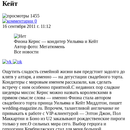
Кейт
1455
0
16 сентября 2011 г. 11:12
Фиона Кернс — кондитер Уильяма и Кейт
Автор фото: Мегатюмень
Все новости
Ощутить сладость семейной жизни вам предстоит задолго до
клятв у алтаря, а именно — на дегустации свадебного торта.
Кондитеры с мировым именем рассказали, как сделать
встречу с ним особенно приятной.С недавних пор сладкие
шедевры миссис Кернс можно назвать королевскими в
прямом смысле слова — именно Фиона стала автором
свадебного торта принца Уильяма и Кейт Миддлтон, пишет
wedding-magazine.ru. Впрочем, талантливой англичанке не
привыкать к работе с VIP-клиентурой — Элтон Джон, Пол
Маккартни и Боно из U2 заказывают рождественские пироги
только у нее.О сильных мира сего. Выбор герцога и
герцогини Кембриджских стал для меня большой