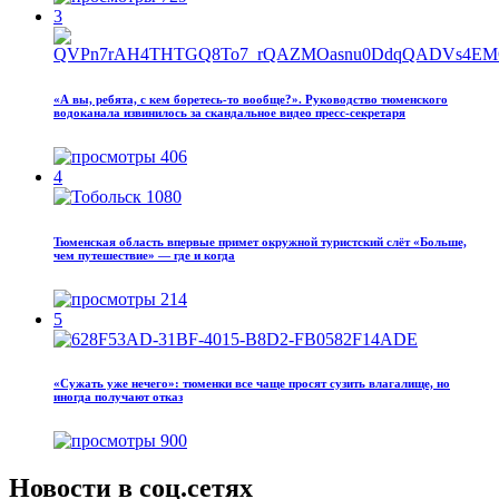
3
«А вы, ребята, с кем боретесь‑то вообще?». Руководство тюменского
водоканала извинилось за скандальное видео пресс-секретаря
406
4
Тюменская область впервые примет окружной туристский слёт «Больше,
чем путешествие» — где и когда
214
5
«Сужать уже нечего»: тюменки все чаще просят сузить влагалище, но
иногда получают отказ
900
Новости в соц.сетях