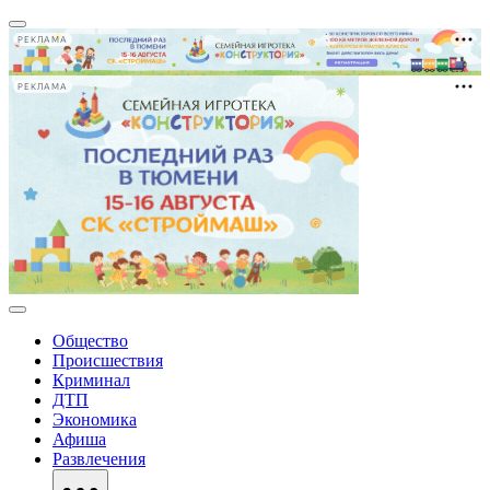
РЕКЛАМА
РЕКЛАМА
Общество
Происшествия
Криминал
ДТП
Экономика
Афиша
Развлечения