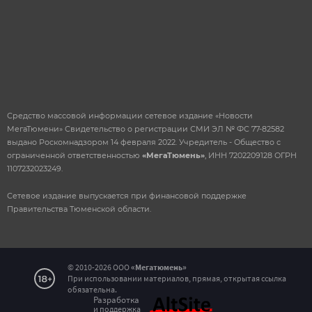
Средство массовой информации сетевое издание «Новости
МегаТюмени» Свидетельство о регистрации СМИ ЭЛ № ФС 77-82582
выдано Роскомнадзором 14 февраля 2022. Учредитель - Общество с
ограниченной ответственностью
«МегаТюмень»
, ИНН 7202209128 ОГРН
1107232023249.
Сетевое издание выпускается при финансовой поддержке
Правительства Тюменской области.
© 2010-2026 ООО
«Мегатюмень»
При использовании материалов, прямая, открытая ссылка
Сообщение об ошибке на
обязательна.
Разработка
странице
и поддержка