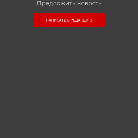
Предложить новость
Связь с редакцией
НАПИСАТЬ В РЕДАКЦИЮ
Оставьте свои настоящие контактные данные,
чтобы редакция могла с вами связаться. В случае
необходимости, гарантируем анонимность.
Ваш номер телефона или E-mail:
Текст сообщения: