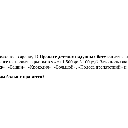
оружение в аренду. В
Прокате детских надувных батутов
аттракц
а же на прокат варьируется - от 1 500 до 3 100 руб. Зато польз
неж», «Башни», «Крокодил», «Большой», «Полоса препятствий» и др
вам больше нравится?