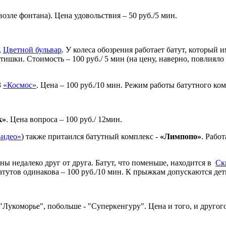
возле фонтана). Цена удовольствия – 50 руб./5 мин.
,
Цветной бульвар
. У колеса обозрения работает батут, который
ятишки. Стоимость – 100 руб./ 5 мин (на цену, наверно, повлия
З
«Космос»
. Цена – 100 руб./10 мин. Режим работы батутного ком
к»
. Цена вопроса – 100 руб./ 12мин.
идео»
) также притаился батутный комплекс -
«Лимпопо»
. Работ
ны недалеко друг от друга. Батут, что поменьше, находится в
Ск
утов одинакова – 100 руб./10 мин. К прыжкам допускаются дети с
"Лукоморье", побольше - "Суперкенгуру". Цена и того, и другого