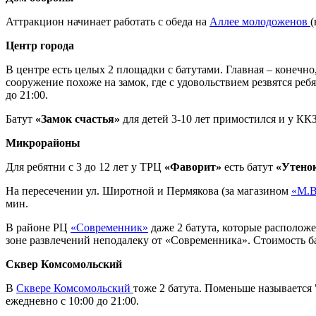
Аттракцион начинает работать с обеда на
Аллее молодоженов
(
Центр города
В центре есть целых 2 площадки с батутами. Главная – конечно
сооружение похоже на замок, где с удовольствием резвятся реб
до 21:00.
Батут
«Замок счастья»
для детей 3-10 лет примостился и у КК
Микрорайоны
Для ребятни с 3 до 12 лет у ТРЦ
«Фаворит»
есть батут
«Утено
На пересечении ул. Широтной и Пермякова (за магазином
«М.В
мин.
В районе РЦ
«Современник»
даже 2 батута, которые расположе
зоне развлечений неподалеку от «Современника». Стоимость бат
Сквер Комсомольский
В
Сквере Комсомольский
тоже 2 батута. Поменьше называется 
ежедневно с 10:00 до 21:00.