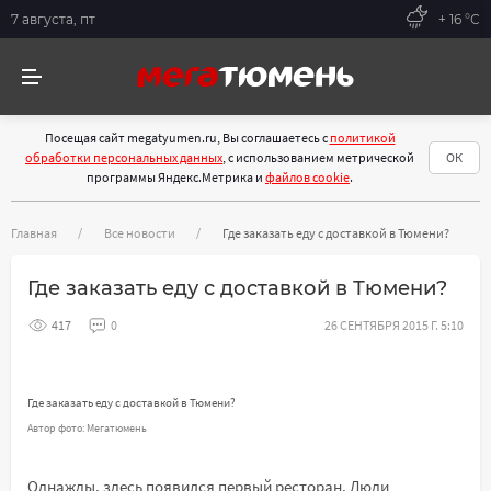
7 августа, пт
+ 16 °С
Посещая сайт megatyumen.ru, Вы соглашаетесь с
политикой
обработки персональных данных
, с использованием метрической
ОК
программы Яндекс.Метрика и
файлов cookie
.
Главная
Все новости
Где заказать еду с доставкой в Тюмени?
Где заказать еду с доставкой в Тюмени?
417
0
26 СЕНТЯБРЯ 2015 Г. 5:10
Где заказать еду с доставкой в Тюмени?
Автор фото: Мегатюмень
Однажды, здесь появился первый ресторан. Люди