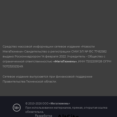
Средство массовой информации сетевое издание «Новости
МегаТюмени» Свидетельство о регистрации СМИ ЭЛ № ФС 77-82582
выдано Роскомнадзором 14 февраля 2022. Учредитель - Общество с
ограниченной ответственностью
«МегаТюмень»
, ИНН 7202209128 ОГРН
1107232023249.
Сетевое издание выпускается при финансовой поддержке
Правительства Тюменской области.
© 2010-2026 ООО
«Мегатюмень»
При использовании материалов, прямая, открытая ссылка
Сообщение об ошибке на
обязательна.
Разработка