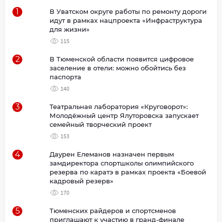
1
В Уватском округе работы по ремонту дороги
идут в рамках нацпроекта «Инфраструктура
для жизни»
115
2
В Тюменской области появится цифровое
заселение в отели: можно обойтись без
паспорта
140
3
Театральная лаборатория «Круговорот»:
Молодёжный центр Ялуторовска запускает
семейный творческий проект
153
4
Даурен Елеманов назначен первым
замдиректора спортшколы олимпийского
резерва по каратэ в рамках проекта «Боевой
кадровый резерв»
170
5
Тюменских райдеров и спортсменов
приглашают к участию в гранд-финале