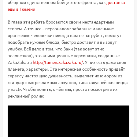
об одном единственном бойце этого фронта, как
доставка
еды в Тюмени
В глаза эти ребята бросаются своим нестандартным
стилем. А точнее – персоналом: забавные маленькие
оранжевые человечки никогда вам не нагрубят, помогут
подобрать нужные блюда, быстро доставят и вызовут
улыбку. Всё дело в том, что Заки (так зовут этих
человечков), это анимационные персонажи, созданные
ZakaZaka.ru
http://tumen.zakazaka.ru/
. У них есть даже своя
планета, характеры. Эта интересная особенность придаёт
сервису настоящую душевность, выделяет их юмором из
стандартных рекламных лозунгов, типа «вкуснейшая пицца
у нас!». Чтобы понять, о чём мы, просто посмотрите их
рекламный ролик: