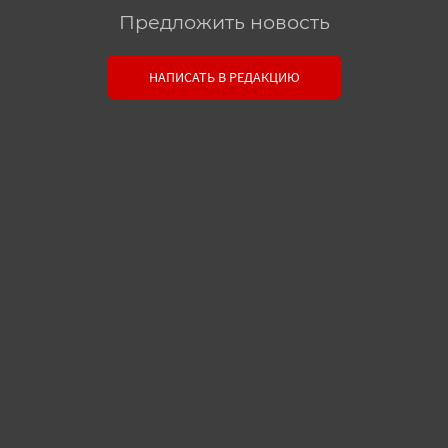
Предложить новость
Связь с редакцией
НАПИСАТЬ В РЕДАКЦИЮ
Оставьте свои настоящие контактные данные,
чтобы редакция могла с вами связаться. В случае
необходимости, гарантируем анонимность.
Ваш номер телефона или E-mail:
Текст сообщения: