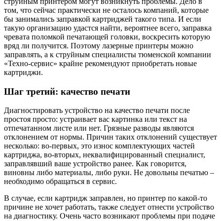
струйным принтером могут возникнуть проблемы. Дело в
том, что сейчас практически не осталось компаний, которые
бы занимались заправкой картриджей такого типа. И если
такую организацию удастся найти, вероятнее всего, заправка
чревата поломкой печатающей головки, воскресить которую
вряд ли получится. Поэтому лазерные принтеры можно
заправлять, а к струйным специалисты тюменской компании
«Техно-сервис» крайне рекомендуют приобретать новые
картриджи.
Шаг третий: качество печати
Диагностировать устройство на качество печати после
простоя просто: устраивает вас картинка или текст на
отпечатанном листе или нет. Грязные разводы являются
отклонением от нормы. Причин таких отклонений существует
несколько: во-первых, это износ комплектующих частей
картриджа, во-вторых, неквалифицированный специалист,
заправлявший ваше устройство ранее. Как говорится,
виновны либо материалы, либо руки. Не довольны печатью –
необходимо обращаться в сервис.
В случае, если картридж заправлен, но принтер по какой-то
причине не хочет работать, также следует отнести устройство
на диагностику. Очень часто возникают проблемы при подаче