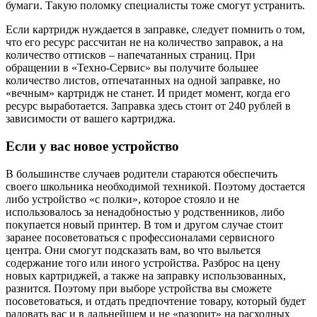
бумаги. Такую поломку специалисты тоже смогут устранить.
Если картридж нуждается в заправке, следует помнить о том,
что его ресурс рассчитан не на количество заправок, а на
количество оттисков – напечатанных страниц. При
обращении в «Техно-Сервис» вы получите большее
количество листов, отпечатанных на одной заправке, но
«вечным» картридж не станет. И придет момент, когда его
ресурс выработается. Заправка здесь стоит от 240 рублей в
зависимости от вашего картриджа.
Если у вас новое устройство
В большинстве случаев родители стараются обеспечить
своего школьника необходимой техникой. Поэтому достается
либо устройство «с полки», которое стояло и не
использовалось за ненадобностью у родственников, либо
покупается новый принтер. В том и другом случае стоит
заранее посоветоваться с профессионалами сервисного
центра. Они смогут подсказать вам, во что выльется
содержание того или иного устройства. Разброс на цену
новых картриджей, а также на заправку использованных,
разнится. Поэтому при выборе устройства вы сможете
посоветоваться, и отдать предпочтение товару, который будет
радовать вас и в дальнейшем и не «разорит» на расходных