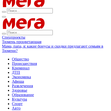
Спецпроекты
Тюмень процветающая
Мама, папа, я: какие бонусы и скидки предлагают семьям в
Тюмени?
Общество
Происшествия
Криминал
ДТП
Экономика
Афиша
Развлечения
Здоровье
Образование
Культура
Спорт
Авто