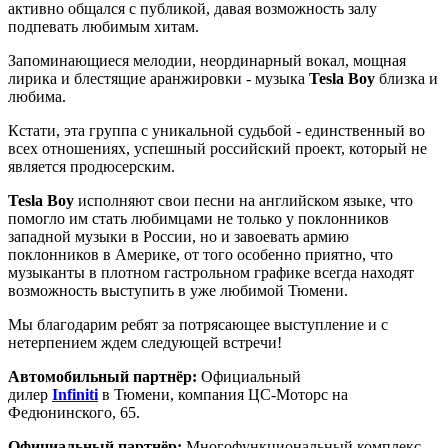
активно общался с публикой, давая возможность залу
подпевать любимым хитам.
Запоминающиеся мелодии, неординарный вокал, мощная
лирика и блестящие аранжировки - музыка
Tesla Boy
близка и
любима.
Кстати, эта группа с уникальной судьбой - единственный во
всех отношениях, успешный российский проект, который не
является продюсерским.
Tesla Boy
исполняют свои песни на английском языке, что
помогло им стать любимцами не только у поклонников
западной музыки в России, но и завоевать армию
поклонников в Америке, от того особенно приятно, что
музыканты в плотном гастрольном графике всегда находят
возможность выступить в уже любимой Тюмени.
Мы благодарим ребят за потрясающее выступление и с
нетерпением ждем следующей встречи!
Автомобильный партнёр:
Официальный
дилер
Infiniti
в Тюмени, компания ЦС-Моторс на
Федюнинского, 65.
Официальный партнёр:
Многофункциональный комплекс