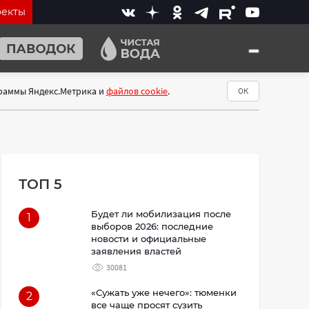
оекты
граммы Яндекс.Метрика и
файлов cookie
.
ОК
ТОП 5
Будет ли мобилизация после
1
выборов 2026: последние
новости и официальные
заявления властей
30081
«Сужать уже нечего»: тюменки
2
все чаще просят сузить