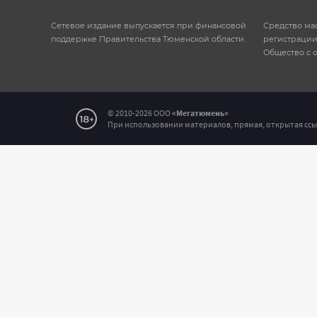
Сетевое издание выпускается при финансовой
Средство ма
поддержке Правительства Тюменской области.
регистрации
Общество с 
Соо
© 2010-2026 ООО
«Мегатюмень»
При использовании материалов, прямая, открытая ссы
Выде
В чё