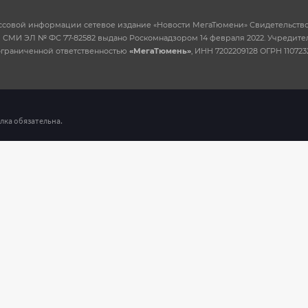
ссовой информации сетевое издание «Новости МегаТюмени» Свидетельство
 СМИ ЭЛ № ФС 77-82582 выдано Роскомнадзором 14 февраля 2022. Учредител
ограниченной ответственностью
«МегаТюмень»
, ИНН 7202209128 ОГРН 110723
бщение об ошибке на странице
лка обязательна.
ленный Вами текст:
м ошибка?: