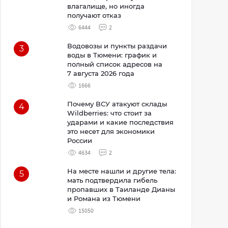
влагалище, но иногда
получают отказ
6444
2
Водовозы и пункты раздачи
3
воды в Тюмени: график и
полный список адресов на
7 августа 2026 года
1666
Почему ВСУ атакуют склады
4
Wildberries: что стоит за
ударами и какие последствия
это несет для экономики
России
4634
2
На месте нашли и другие тела:
5
мать подтвердила гибель
пропавших в Таиланде Дианы
и Романа из Тюмени
15050