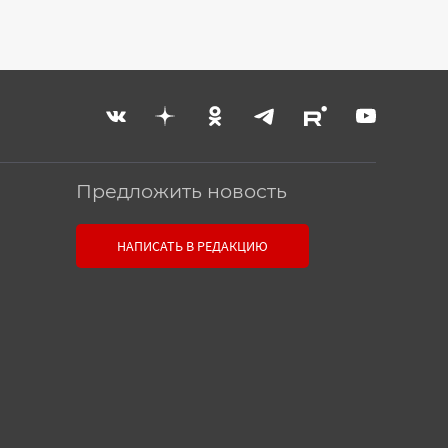
Предложить новость
Связь с редакцией
НАПИСАТЬ В РЕДАКЦИЮ
Оставьте свои настоящие
контактные данные, чтобы
редакция могла с вами связаться.
В случае необходимости,
гарантируем анонимность.
Ваш номер телефона или E-
mail: