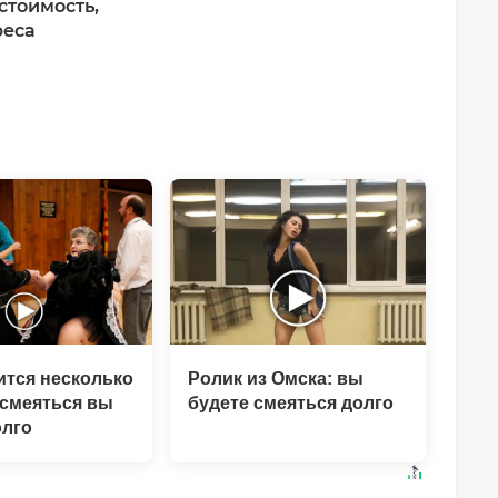
стоимость,
реса
ится несколько
Ролик из Омска: вы
 смеяться вы
будете смеяться долго
олго