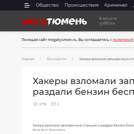
Общество
Происшествия
Криминал
8 августа
суббота
Посещая сайт megatyumen.ru, Вы соглашаетесь с
политикой
Главная
Все новости
Хакеры взломали заправочную ст
Хакеры взломали за
раздали бензин бес
1776
0
Хакеры взломали заправочную станцию и раздали бензин бес
Автор фото: Мегатюмень