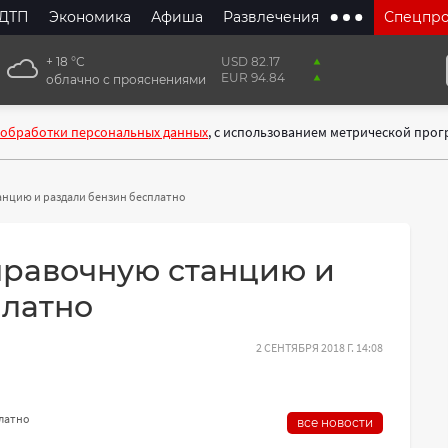
ДТП
Экономика
Афиша
Развлечения
Спецпр
+ 18 °С
USD 82.17
EUR 94.84
облачно с прояснениями
 обработки персональных данных
, с использованием метрической про
анцию и раздали бензин бесплатно
правочную станцию и
платно
2 СЕНТЯБРЯ 2018 Г. 14:08
платно
все новости