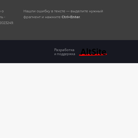
 о
Нашли ошибку в тексте — выделите нужный
ь -
фрагмент и нажмите
Ctrl+Enter
.
2023249.
Разработка
и поддержка