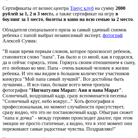
Сертификаты от велнес-центра
Тонус клуб
на сумму
2000
рублей за 1, 2 и 3 мест
а, а также сертификат на игру
в
боулинг за 1 место
,
билеты в кино на всю семью за 2 место
.
Обладателя специального приза за самый удачный снимок
ребенка с папой выбрал независимый эксперт,
фотограф
Алексей Сумик:
"В наше время первым словом, которое произносит ребенок,
становится слово "папа". Так было и со мной, как я гордился,
да и сейчас горжусь, этим. Горжусь своим отношением к сыну,
его любовью ко мне. Папа - очень важный человек в жизни
ребенка. И это мы видим в большом количестве участников
конкурса "Мой папа самый лучший". Все достойны быть
лучшими... И все-таки, больше всего меня тронула
фотография
"Нигматулин Марат: Аня и папа Марат"
.
Солнечный, воздушный кадр, сразу вспоминается песенка
"Солнечный круг, небо вокруг..." Хоть фотография и
профессиональная, но момент случайности присутствует,
сразу видно, что это не постановочный кадр. Обыгран сюжет
"папа и дочка" - между героями происходит диалог, при этом
эмоции не просто статичные, а видно, что в этот момент они
переживают самые радостные чувства. Поздравляю!"