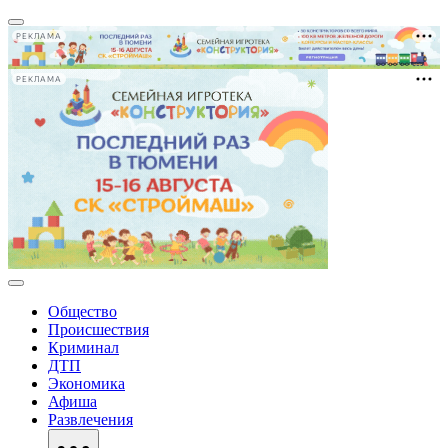
РЕКЛАМА
РЕКЛАМА
Общество
Происшествия
Криминал
ДТП
Экономика
Афиша
Развлечения