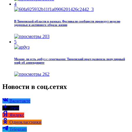
4
В Тюменской области в рамках Фестиваля сообществ проведут неделю
здоровья и активного образа жизни
203
5
Можно ли есть арбуз с семечками: Тюменский врач развеяла популярный
миф об аппендиците
262
Новости в соц.сетях
Вконтакте
Дзен
Яндекс
Одноклассники
Telegram