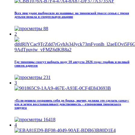
Всех при ударе выбросило из машины: на тюменской трассе семья с тремя
детьми попала в смертельную аварию
88
2
Где тюменцы смогут набрать воду 10 августа 2026 года: график и полный
список адресов
231
3
«Если решила сохранить себя до брака, значит, должна это сделать сама»:
кто и зачем восстанавливает девственность – откровения тюменского
хирурга
16418
4