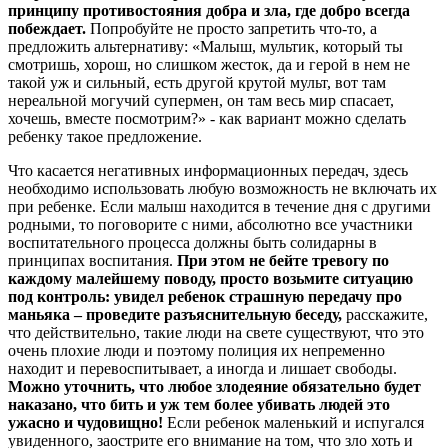
принципу противостояния добра и зла, где добро всегда
побеждает.
Попробуйте не просто запретить что-то, а
предложить альтернативу: «Малыш, мультик, который ты
смотришь, хорош, но слишком жесток, да и герой в нем не
такой уж и сильный, есть другой крутой мульт, вот там
нереальной могучий супермен, он там весь мир спасает,
хочешь, вместе посмотрим?» - как вариант можно сделать
ребенку такое предложение.
Что касается негативных информационных передач, здесь
необходимо использовать любую возможность не включать их
при ребенке. Если малыш находится в течение дня с другими
родными, то поговорите с ними, абсолютно все участники
воспитательного процесса должны быть солидарны в
принципах воспитания.
При этом не бейте тревогу по
каждому малейшему поводу, просто возьмите ситуацию
под контроль: увидел ребенок страшную передачу про
маньяка – проведите разъяснительную беседу,
расскажите,
что действительно, такие люди на свете существуют, что это
очень плохие люди и поэтому полиция их непременно
находит и перевоспитывает, а иногда и лишает свободы.
Можно уточнить, что любое злодеяние обязательно будет
наказано, что бить и уж тем более убивать людей это
ужасно и чудовищно!
Если ребенок маленький и испугался
увиденного, заострите его внимание на том, что зло хоть и