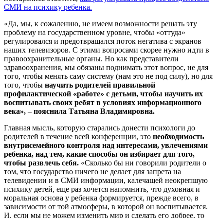
СМИ на психику ребенка.
«Да, мы, к сожалению, не имеем возможности решать эту
проблему на государственном уровне, чтобы «оттуда»
регулировался и предотвращался поток негатива с экранов
наших телевизоров. С этими вопросами скорее нужно идти в
правоохранительные органы. Но как представители
здравоохранения, мы обязаны поднимать этот вопрос, не для
того, чтобы менять саму систему (нам это не под силу), но для
того, чтобы
научить родителей правильной
профилактической «работе» с детьми, чтобы научить их
воспитывать своих ребят в условиях информационного
века», – пояснила Татьяна Владимировна.
Главная мысль, которую старались донести психологи до
родителей в течение всей конференции, это
необходимость
внутрисемейного контроля над интересами, увлечениями
ребенка, над тем, какие способы он избирает для того,
чтобы развлечь себя.
«Сколько бы ни говорили родители о
том, что государство ничего не делает для запрета на
телевидении и в СМИ информации, калечащей неокрепшую
психику детей, еще раз хочется напомнить, что духовная и
моральная основа у ребенка формируется, прежде всего, в
зависимости от той атмосферы, в которой он воспитывается.
И, если мы не можем изменить мир и сделать его добрее, то