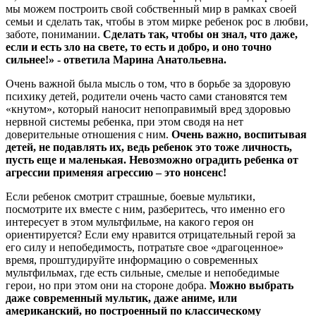
мы можем построить свой собственный мир в рамках своей
семьи и сделать так, чтобы в этом мирке ребенок рос в любви,
заботе, понимании.
Сделать так, чтобы он знал, что даже,
если и есть зло на свете, то есть и добро, и оно точно
сильнее!» - ответила Марина Анатольевна.
Очень важной была мысль о том, что в борьбе за здоровую
психику детей, родители очень часто сами становятся тем
«кнутом», который наносит непоправимый вред здоровью
нервной системы ребенка, при этом сводя на нет
доверительные отношения с ним.
Очень важно, воспитывая
детей, не подавлять их, ведь ребенок это тоже личность,
пусть еще и маленькая. Невозможно оградить ребенка от
агрессии применяя агрессию – это нонсенс!
Если ребенок смотрит страшные, боевые мультики,
посмотрите их вместе с ним, разберитесь, что именно его
интересует в этом мультфильме, на какого героя он
ориентируется? Если ему нравится отрицательный герой за
его силу и непобедимость, потратьте свое «драгоценное»
время, проштудируйте информацию о современных
мультфильмах, где есть сильные, смелые и непобедимые
герои, но при этом они на стороне добра.
Можно выбрать
даже современный мультик, даже аниме, или
американский, но построенный по классическому