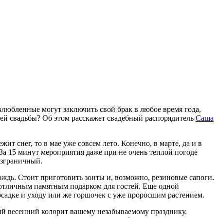
 влюбленные могут заключить свой брак в любое время года,
ней свадьбы? Об этом расскажет свадебный распорядитель
Саша
жит снег, то в мае уже совсем лето. Конечно, в марте, да и в
 За 15 минут мероприятия даже при не очень теплой погоде
езграничный.
ождь. Стоит приготовить зонты и, возможно, резиновые сапоги.
 отличным памятным подарком для гостей. Еще одной
осадке и уходу или же горшочек с уже проросшим растением.
ный весенний колорит вашему незабываемому празднику.