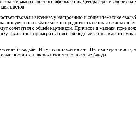
 лейтмотивами свадебного оформления. Декораторы и флористы м
парк цветов.
 соответствовали весеннему настроению и общей тематике свадь
ке популярности. Фате можно предпочесть венок из живых цвето
будут сочетаться с общей картинкой. Прическа и макияж тоже д
ениху тоже стоит примерить более свободный стиль: вместо смок
весенней свадьбы. И тут есть такой нюанс. Велика вероятность, ч
оторые постятся, и включить в меню постные блюда.