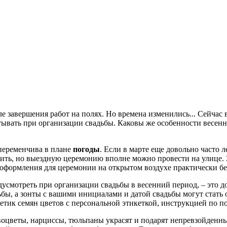
ле завершения работ на полях. Но времена изменились... Сейчас
итывать при организации свадьбы. Каковы же особенности весен
 переменчива в плане
погоды
. Если в марте еще довольно часто ле
ворить, но выездную церемонию вполне можно провести на улице.
не оформления для церемонии на открытом воздухе практически б
усмотреть при организации свадьбы в весенний период, – это д
ьбы, а зонты с вашими инициалами и датой свадьбы могут стать
кетик семян цветов с персональной этикеткой, инструкцией по п
ервоцветы, нарциссы, тюльпаны украсят и подарят непревзойден