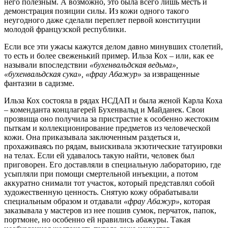
него полезным. А возможно, это была всего лишь месть и
демонстрация позиции силы. Из кожи одного такого
неугодного даже сделали переплет первой конституции
молодой французской республики.
Если все эти ужасы кажутся делом давно минувших столетий,
то есть и более свеженький пример. Ильза Кох – или, как ее
называли впоследствии
«бухенвальдская ведьма»,
«бухенвальдская сука», «фрау Абажур»
за извращенные
фантазии в садизме.
Ильза Кох состояла в рядах НСДАП и была женой Карла Коха
– коменданта концлагерей Бухенвальд и Майданек. Свои
прозвища оно получила за пристрастие к особенно жестоким
пыткам и коллекционирование предметов из человеческой
кожи. Она приказывала заключенным раздеться и,
прохаживаясь по рядам, выискивала экзотические татуировки
на телах. Если ей удавалось такую найти, человек был
приговорен. Его доставляли в специальную лабораторию, где
усыпляли при помощи смертельной инъекции, а потом
аккуратно снимали тот участок, который представлял собой
художественную ценность. Снятую кожу обрабатывали
специальным образом и отдавали
«фрау Абажур»
, которая
заказывала у мастеров из нее пошив сумок, перчаток, папок,
портмоне, но особенно ей нравились абажуры. Такая