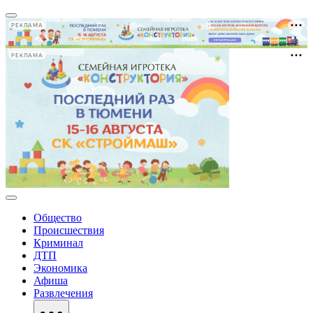
РЕКЛАМА
РЕКЛАМА
Общество
Происшествия
Криминал
ДТП
Экономика
Афиша
Развлечения