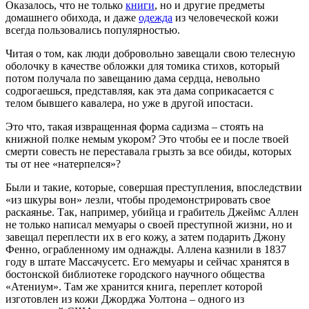
Оказалось, что не только
книги
, но и другие предметы
домашнего обихода, и даже
одежда
из человеческой кожи
всегда пользовались популярностью.
Читая о том, как люди добровольно завещали свою телесную
оболочку в качестве обложки для томика стихов, который
потом получала по завещанию дама сердца, невольно
содрогаешься, представляя, как эта дама соприкасается с
телом бывшего кавалера, но уже в другой ипостаси.
Это что, такая извращенная форма садизма – стоять на
книжной полке немым укором? Это чтобы ее и после твоей
смерти совесть не переставала грызть за все обиды, которых
ты от нее «натерпелся»?
Были и такие, которые, совершая преступления, впоследствии
«из шкуры вон» лезли, чтобы продемонстрировать свое
раскаянье. Так, например, убийца и грабитель Джеймс Аллен
не только написал мемуары о своей преступной жизни, но и
завещал переплести их в его кожу, а затем подарить Джону
Фенно, ограбленному им однажды. Аллена казнили в 1837
году в штате Массачусетс. Его мемуары и сейчас хранятся в
бостонской библиотеке городского научного общества
«Атениум». Там же хранится книга, переплет которой
изготовлен из кожи Джорджа Уолтона – одного из