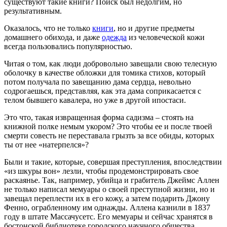
существуют такие книги? Поиск был недолгим, но
результативным.
Оказалось, что не только
книги
, но и другие предметы
домашнего обихода, и даже
одежда
из человеческой кожи
всегда пользовались популярностью.
Читая о том, как люди добровольно завещали свою телесную
оболочку в качестве обложки для томика стихов, который
потом получала по завещанию дама сердца, невольно
содрогаешься, представляя, как эта дама соприкасается с
телом бывшего кавалера, но уже в другой ипостаси.
Это что, такая извращенная форма садизма – стоять на
книжной полке немым укором? Это чтобы ее и после твоей
смерти совесть не переставала грызть за все обиды, которых
ты от нее «натерпелся»?
Были и такие, которые, совершая преступления, впоследствии
«из шкуры вон» лезли, чтобы продемонстрировать свое
раскаянье. Так, например, убийца и грабитель Джеймс Аллен
не только написал мемуары о своей преступной жизни, но и
завещал переплести их в его кожу, а затем подарить Джону
Фенно, ограбленному им однажды. Аллена казнили в 1837
году в штате Массачусетс. Его мемуары и сейчас хранятся в
бостонской библиотеке городского научного общества