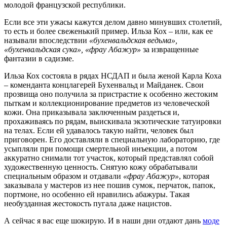
молодой французской республики.
Если все эти ужасы кажутся делом давно минувших столетий,
то есть и более свеженький пример. Ильза Кох – или, как ее
называли впоследствии
«бухенвальдская ведьма»,
«бухенвальдская сука», «фрау Абажур»
за извращенные
фантазии в садизме.
Ильза Кох состояла в рядах НСДАП и была женой Карла Коха
– коменданта концлагерей Бухенвальд и Майданек. Свои
прозвища оно получила за пристрастие к особенно жестоким
пыткам и коллекционирование предметов из человеческой
кожи. Она приказывала заключенным раздеться и,
прохаживаясь по рядам, выискивала экзотические татуировки
на телах. Если ей удавалось такую найти, человек был
приговорен. Его доставляли в специальную лабораторию, где
усыпляли при помощи смертельной инъекции, а потом
аккуратно снимали тот участок, который представлял собой
художественную ценность. Снятую кожу обрабатывали
специальным образом и отдавали
«фрау Абажур»
, которая
заказывала у мастеров из нее пошив сумок, перчаток, папок,
портмоне, но особенно ей нравились абажуры. Такая
необузданная жестокость пугала даже нацистов.
А сейчас я вас еще шокирую. И в наши дни отдают дань
моде