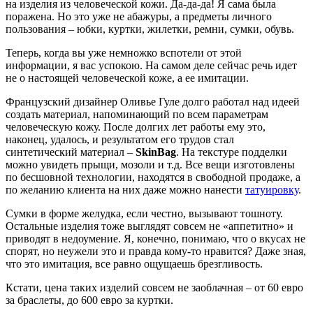
на изделия из человеческой кожи. Да-да-да! Я сама была
поражена. Но это уже не абажуры, а предметы личного
пользования – юбки, куртки, жилетки, ремни, сумки, обувь.
Теперь, когда вы уже немножко вспотели от этой
информации, я вас успокою. На самом деле сейчас речь идет
не о настоящей человеческой коже, а ее имитации.
Французский дизайнер Оливье Гуле долго работал над идеей
создать материал, напоминающий по всем параметрам
человеческую кожу. После долгих лет работы ему это,
наконец, удалось, и результатом его трудов стал
синтетический материал –
SkinBag
. На текстуре подделки
можно увидеть прыщи, мозоли и т.д. Все вещи изготовлены
по бесшовной технологии, находятся в свободной продаже, а
по желанию клиента на них даже можно нанести
татуировку
.
Сумки в форме желудка, если честно, вызывают тошноту.
Остальные изделия тоже выглядят совсем не «аппетитно» и
приводят в недоумение. Я, конечно, понимаю, что о вкусах не
спорят, но неужели это и правда кому-то нравится? Даже зная,
что это имитация, все равно ощущаешь брезгливость.
Кстати, цена таких изделий совсем не заоблачная – от 60 евро
за браслеты, до 600 евро за куртки.