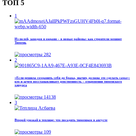
ТОП 5
1
Из полей, заводов и окраин – в новые районы: как строители меняют
Тюмень
282
2
«Если решила сохранить себя до брака, значит, должна это сделать сама»:
кто и зачем восстанавливает девственность – откровения тюменского
хирурга
14138
3
Второй урожай в теплице: что посадить тюменцам в августе
109