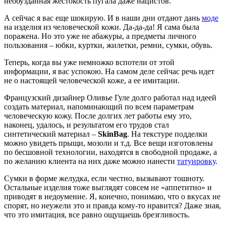
необузданная жестокость пугала даже нацистов.
А сейчас я вас еще шокирую. И в наши дни отдают дань
моде
на изделия из человеческой кожи. Да-да-да! Я сама была
поражена. Но это уже не абажуры, а предметы личного
пользования – юбки, куртки, жилетки, ремни, сумки, обувь.
Теперь, когда вы уже немножко вспотели от этой
информации, я вас успокою. На самом деле сейчас речь идет
не о настоящей человеческой коже, а ее имитации.
Французский дизайнер Оливье Гуле долго работал над идеей
создать материал, напоминающий по всем параметрам
человеческую кожу. После долгих лет работы ему это,
наконец, удалось, и результатом его трудов стал
синтетический материал –
SkinBag
. На текстуре подделки
можно увидеть прыщи, мозоли и т.д. Все вещи изготовлены
по бесшовной технологии, находятся в свободной продаже, а
по желанию клиента на них даже можно нанести
татуировку
.
Сумки в форме желудка, если честно, вызывают тошноту.
Остальные изделия тоже выглядят совсем не «аппетитно» и
приводят в недоумение. Я, конечно, понимаю, что о вкусах не
спорят, но неужели это и правда кому-то нравится? Даже зная,
что это имитация, все равно ощущаешь брезгливость.