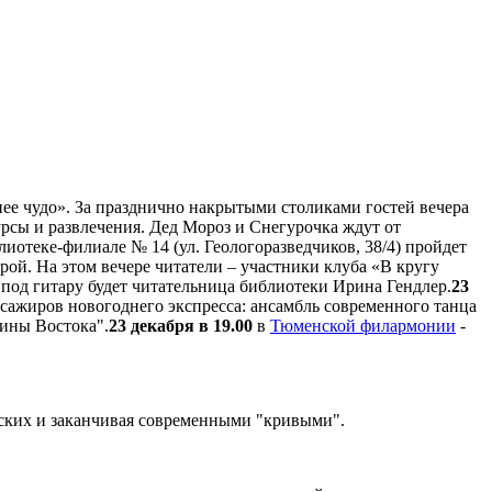
ее чудо». За празднично накрытыми столиками гостей вечера
рсы и развлечения. Дед Мороз и Снегурочка ждут от
лиотеке-филиале № 14 (ул. Геологоразведчиков, 38/4) пройдет
рой. На этом вечере читатели – участники клуба «В кругу
 под гитару будет читательница библиотеки Ирина Гендлер.
23
сажиров новогоднего экспресса: ансамбль современного танца
жины Востока".
23 декабря в 19.00
в
Тюменской филармонии
-
еских и заканчивая современными "кривыми".