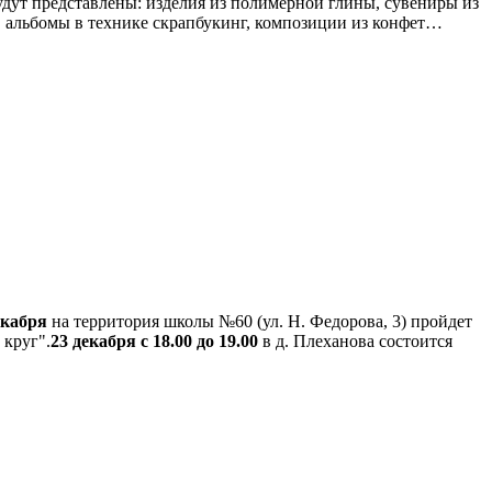
удут представлены: изделия из полимерной глины, сувениры из
и, альбомы в технике скрапбукинг, композиции из конфет…
екабря
на территория школы №60 (ул. Н. Федорова, 3) пройдет
 круг".
23 декабря с 18.00 до 19.00
в д. Плеханова состоится