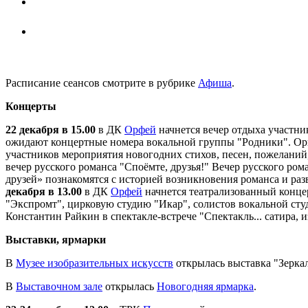
Расписание сеансов смотрите в рубрике
Афиша
.
Концерты
22 декабря в 15.00
в ДК
Орфей
начнется вечер отдыха участни
ожидают концертные номера вокальной группы "Родники". Орг
участников мероприятия новогодних стихов, песен, пожеланий,
вечер русского романса "Споёмте, друзья!" Вечер русского ром
друзей» познакомятся с историей возникновения романса и ра
декабря в 13.00
в ДК
Орфей
начнется театрализованный конце
"Экспромт", цирковую студию "Икар", солистов вокальной ст
Константин Райкин в спектакле-встрече "Спектакль... сатира, 
Выставки, ярмарки
В
Музее изобразительных искусств
открылась выставка "Зеркал
В
Выставочном зале
открылась
Новогодняя ярмарка
.