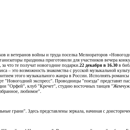
ков и ветеранов войны и труда поселка Мелиораторов «Новогодн
анизаторы праздника приготовили для участников вечера конку
 за что те получат новогодние подарки.
22 декабря в 16.30
в биб
анса – это возможность знакомства с русской музыкальной культу
звитием этого музыкального жанра в России. Исполнять романсы
рт "Новогодний экспресс". Проводницы "поезда" представят пас
удии "Орфей", клуб "Кречет", студию восточных танцев "Жемчу
избранное, любимое".
ьные грани". Здесь представлены зеркала, начиная с доисторич