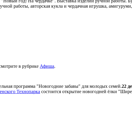
 "Новый год! На чердачке". Выставка изделий ручной работы. Б
ручной работы, авторская кукла и чердачная игрушка, амигурум
 смотрите в рубрике
Афиша
.
ельная программа "Новогодние забавы" для молодых семей.
22 д
нского Технопарка
состоится открытие новогодней ёлки "Шире