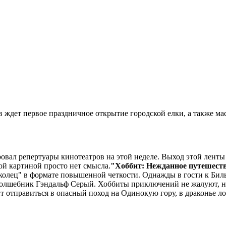
 ждет первое праздничное открытие городской елки, а также ма
овал репертуары кинотеатров на этой неделе. Выход этой ленты
ой картиной просто нет смысла.
"Хоббит: Нежданное путешест
олец" в формате повышенной четкости. Однажды в гости к Бил
олшебник Гэндальф Серый. Хоббиты приключений не жалуют, но, 
т отправиться в опасный поход на Одинокую гору, в драконье 