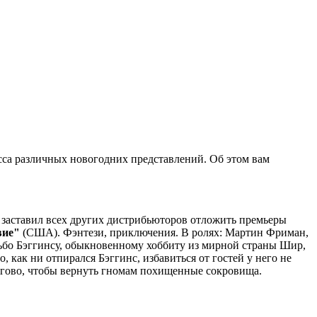
сса различных новогодних представлений. Об этом вам
 заставил всех других дистрибьюторов отложить премьеры
вие"
(США). Фэнтези, приключения. В ролях: Мартин Фриман,
ьбо Бэггинсу, обыкновенному хоббиту из мирной страны Шир,
как ни отпирался Бэггинс, избавиться от гостей у него не
логово, чтобы вернуть гномам похищенные сокровища.