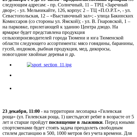
следующим адресам: - пр. Солнечный, 11 – ТРЦ «Заречный
двор»; - ул. Мельникайте, 126, корпус 2 – ТЦ «П.О.Р.Т.», - ул.
Севастопольская, 12 – «Выставочный зал»; - улица Бакинских
Комиссаров (со стороны ул. Ямской); - ул. В. Гнаровской, 1 –
на парковке, прилегающей к зданию Центра дзюдо. На
ярмарке будет представлена продукция
сельхозпроизводителей города Тюмени и юга Тюменской
области следующего ассортимента: мясо говядины, баранины,
гусей, индюков, рыбная продукция, мед, дикоросы,
новогодние хвойные деревья и др.
23 декабря, 11:00
- на территории лесопарка «Гилевская
роща» (ул. Гилевская роща, 1) шестьдесят ребят в возрасте от 5
лет и старше пройдут
посвящение в лыжники
. Перед юными
спортсменами будет стоять задача преодолеть свободным
стилем дистанцию в 500, 1000 метров без учета времени. Для