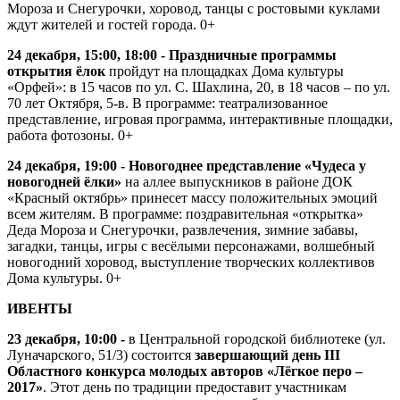
Мороза и Снегурочки, хоровод, танцы с ростовыми куклами
ждут жителей и гостей города. 0+
24 декабря, 15:00, 18:00 - Праздничные программы
открытия ёлок
пройдут на площадках Дома культуры
«Орфей»: в 15 часов по ул. С. Шахлина, 20, в 18 часов – по ул.
70 лет Октября, 5-в. В программе: театрализованное
представление, игровая программа, интерактивные площадки,
работа фотозоны. 0+
24 декабря, 19:00 - Новогоднее представление «Чудеса у
новогодней ёлки»
на аллее выпускников в районе ДОК
«Красный октябрь» принесет массу положительных эмоций
всем жителям. В программе: поздравительная «открытка»
Деда Мороза и Снегурочки, развлечения, зимние забавы,
загадки, танцы, игры с весёлыми персонажами, волшебный
новогодний хоровод, выступление творческих коллективов
Дома культуры. 0+
ИВЕНТЫ
23 декабря, 10:00 -
в Центральной городской библиотеке (ул.
Луначарского, 51/3) состоится
завершающий день III
Областного конкурса молодых авторов «Лёгкое перо –
2017»
. Этот день по традиции предоставит участникам