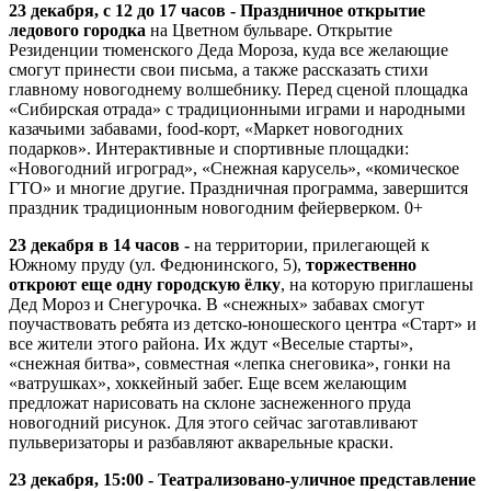
23 декабря, с 12 до 17 часов - Праздничное открытие
ледового городка
на Цветном бульваре. Открытие
Резиденции тюменского Деда Мороза, куда все желающие
смогут принести свои письма, а также рассказать стихи
главному новогоднему волшебнику. Перед сценой площадка
«Сибирская отрада» с традиционными играми и народными
казачьими забавами, food-корт, «Маркет новогодних
подарков». Интерактивные и спортивные площадки:
«Новогодний игроград», «Снежная карусель», «комическое
ГТО» и многие другие. Праздничная программа, завершится
праздник традиционным новогодним фейерверком. 0+
23 декабря в 14 часов -
на территории, прилегающей к
Южному пруду (ул. Федюнинского, 5),
торжественно
откроют еще одну городскую ёлку
, на которую приглашены
Дед Мороз и Снегурочка. В «снежных» забавах смогут
поучаствовать ребята из детско-юношеского центра «Старт» и
все жители этого района. Их ждут «Веселые старты»,
«снежная битва», совместная «лепка снеговика», гонки на
«ватрушках», хоккейный забег. Еще всем желающим
предложат нарисовать на склоне заснеженного пруда
новогодний рисунок. Для этого сейчас заготавливают
пульверизаторы и разбавляют акварельные краски.
23 декабря, 15:00 - Театрализовано-уличное представление