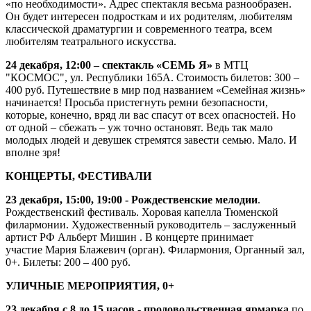
«по необходимости». Адрес спектакля весьма разнообразен.
Он будет интересен подросткам и их родителям, любителям
классической драматургии и современного театра, всем
любителям театрального искусства.
24 декабря, 12:00 – спектакль «СЕМЬ Я»
в МТЦ
"КОСМОС", ул. Республики 165А. Стоимость билетов: 300 –
400 руб. Путешествие в мир под названием «Семейная жизнь»
начинается! Просьба пристегнуть ремни безопасности,
которые, конечно, вряд ли вас спасут от всех опасностей. Но
от одной – сбежать – уж точно остановят. Ведь так мало
молодых людей и девушек стремятся завести семью. Мало. И
вполне зря!
КОНЦЕРТЫ, ФЕСТИВАЛИ
23 декабря, 15:00, 19:00 - Рождественские мелодии
.
Рождественский фестиваль. Хоровая капелла Тюменской
филармонии. Художественный руководитель – заслуженный
артист РФ Альберт Мишин . В концерте принимает
участие Мария Блажевич (орган). Филармония, Органный зал,
0+. Билеты: 200 – 400 руб.
УЛИЧНЫЕ МЕРОПРИЯТИЯ, 0+
23 декабря с 8 до 15 часов - продовольственная ярмарка
по