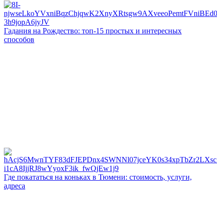
Гадания на Рождество: топ-15 простых и интересных
способов
Где покататься на коньках в Тюмени: стоимость, услуги,
адреса