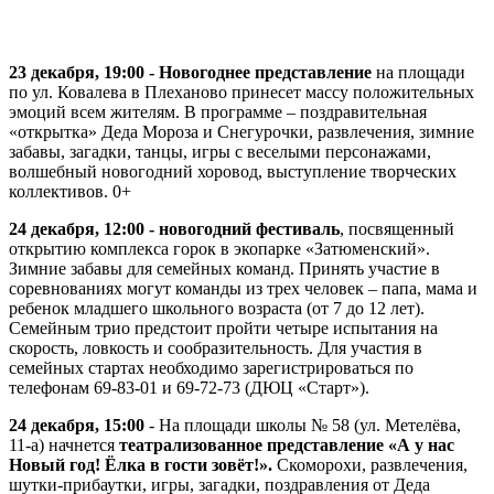
23 декабря, 19:00 - Новогоднее представление
на площади
по ул. Ковалева в Плеханово принесет массу положительных
эмоций всем жителям. В программе – поздравительная
«открытка» Деда Мороза и Снегурочки, развлечения, зимние
забавы, загадки, танцы, игры с веселыми персонажами,
волшебный новогодний хоровод, выступление творческих
коллективов. 0+
24 декабря, 12:00 - новогодний фестиваль
, посвященный
открытию комплекса горок в экопарке «Затюменский».
Зимние забавы для семейных команд. Принять участие в
соревнованиях могут команды из трех человек – папа, мама и
ребенок младшего школьного возраста (от 7 до 12 лет).
Семейным трио предстоит пройти четыре испытания на
скорость, ловкость и сообразительность. Для участия в
семейных стартах необходимо зарегистрироваться по
телефонам 69-83-01 и 69-72-73 (ДЮЦ «Старт»).
24 декабря, 15:00
- На площади школы № 58 (ул. Метелёва,
11-а) начнется
театрализованное представление «А у нас
Новый год! Ёлка в гости зовёт!».
Скоморохи, развлечения,
шутки-прибаутки, игры, загадки, поздравления от Деда