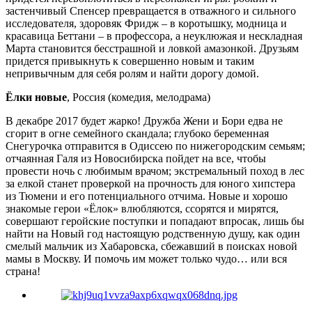
застенчивый Спенсер превращается в отважного и сильного
исследователя, здоровяк Фридж – в коротышку, модница и
красавица Беттани – в профессора, а неуклюжая и нескладная
Марта становится бесстрашной и ловкой амазонкой. Друзьям
придется привыкнуть к совершенно новым и таким
непривычным для себя ролям и найти дорогу домой.
Ёлки новые
, Россия (комедия, мелодрама)
В декабре 2017 будет жарко! Дружба Жени и Бори едва не
сгорит в огне семейного скандала; глубоко беременная
Снегурочка отправится в Одиссею по нижегородским семьям;
отчаянная Галя из Новосибирска пойдет на все, чтобы
провести ночь с любимым врачом; экстремальный поход в лес
за елкой станет проверкой на прочность для юного хипстера
из Тюмени и его потенциального отчима. Новые и хорошо
знакомые герои «Ёлок» влюбляются, ссорятся и мирятся,
совершают геройские поступки и попадают впросак, лишь бы
найти на Новый год настоящую родственную душу, как один
смелый мальчик из Хабаровска, сбежавший в поисках новой
мамы в Москву. И помочь им может только чудо… или вся
страна!