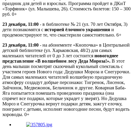
праздник для детей и взрослых. Программа пройдет в ДКиТ
«Торфяник» (ул. Малышева, 26). Стоимость билетов: 150 – 300
руб. 0+
23 декабря, 11:00
- в библиотеке № 21 (ул. 70 лет Октября, 3)
дети познакомятся с
историей ёлочного украшения
и
продемонстрируют те, что смастерили самостоятельно. 6+
23 декабря, 11:00
- на абонементе «Кнопочка» в Центральной
детской библиотеке (ул. Харьковская, 48/2) для самых
маленьких читателей от 0 до 3 лет состоится
новогоднее
представление «В волшебном лесу Деда Мороза!».
В этот
день малыши посмотрят сказочный кукольный спектакль с
участием героев Нового года: Дедушки Мороза и Снегурочки.
Для самых маленьких читателей волшебную праздничную
атмосферу создадут добрые персонажи: Тигренок, Лисенок,
Зайчонок, Медвежонок, Бельчонок и другие. Коварная Баба-
Яга попытается помешать проведению праздника (она
спрячет все подарки, которые украдет у зверят). Но Дедушка
Мороз и Снегурочка вернут подарки детям, зажгут елочку,
поиграют с детьми, исполнят новогодние песни, будут водить
хороводы. 0+