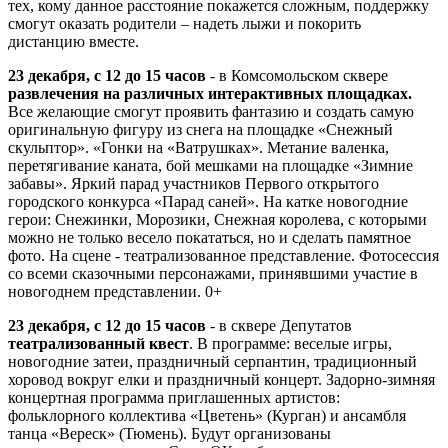
тех, кому данное расстояние покажется сложным, поддержку
смогут оказать родители – надеть лыжи и покорить
дистанцию вместе.
23 декабря, с 12 до 15 часов
- в Комсомольском сквере
развлечения на различных интерактивных площадках.
Все желающие смогут проявить фантазию и создать самую
оригинальную фигуру из снега на площадке «Снежный
скульптор». «Гонки на «Ватрушках». Метание валенка,
перетягивание каната, бой мешками на площадке «Зимние
забавы». Яркий парад участников Первого открытого
городского конкурса «Парад саней». На катке новогодние
герои: Снежинки, Морозики, Снежная королева, с которыми
можно не только весело покататься, но и сделать памятное
фото. На сцене - театрализованное представление. Фотосессия
со всеми сказочными персонажами, принявшими участие в
новогоднем представлении. 0+
23 декабря, с 12 до 15 часов
- в сквере Депутатов
театрализованный квест
. В программе: веселые игры,
новогодние затеи, праздничный серпантин, традиционный
хоровод вокруг елки и праздничный концерт. Задорно-зимняя
концертная программа приглашенных артистов:
фольклорного коллектива «Цветень» (Курган) и ансамбля
танца «Вереск» (Тюмень). Будут организованы