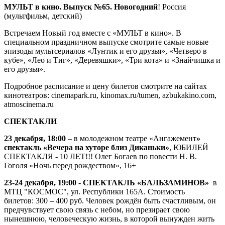
МУЛЬТ в кино. Выпуск №65. Новогодний
! Россия
(мультфильм, детский)
Встречаем Новый год вместе с «МУЛЬТ в кино». В
специальном праздничном выпуске смотрите самые новые
эпизоды мультсериалов «Лунтик и его друзья», «Четверо в
кубе», «Лео и Тиг», «Деревяшки», «Три кота» и «Знайчишка и
его друзья».
Подробное расписание и цену билетов смотрите на сайтах
кинотеатров: cinemapark.ru, kinomax.ru/tumen, azbukakino.com,
atmoscinema.ru
СПЕКТАКЛИ
23 декабря, 18:00
– в молодежном театре «Ангажемент
»
спектакль «Вечера на хуторе близ Диканьки»
, ЮБИЛЕЙ
СПЕКТАКЛЯ - 10 ЛЕТ!!! Олег Богаев по повести Н. В.
Гоголя «Ночь перед рождеством», 16+
23-24 декабря, 19:00 - СПЕКТАКЛЬ «БАЛЬЗАМИНОВ»
в
МТЦ "КОСМОС", ул. Республики 165А. Стоимость
билетов: 300 – 400 руб. Человек рождён быть счастливым, он
предчувствует свою связь с небом, но презирает свою
нынешнюю, человеческую жизнь, в которой вынужден жить