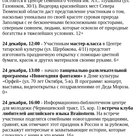
состоится в Центре семейного чтения им. А.С. Пушкина (ул.
Газовиков, 30/1). Видеоряд красивейших мест Севера
Тюменской области даст представление участникам о том,
насколько уникальна по своей красоте суровая природа
Заполярья с ее бесконечными белоснежными просторами,
северным сиянием, людьми, которые освоили её природные
богатства в тяжелейших условиях. 12+
24 декабря, 12:00
- Участникам
мастер-класса
в Центре
татарской культуры (ул. Щербакова, 4/11) предстоит
изготовить праздничную открытку с помощью цветной
бумаги, красок и других материалов своими руками. 6+
24 декабря, 13:00
– начало
танцевально-развлекательной
программы «Новогодняя фантазия»
в Доме культуры
«Орфей» (ул. 70 лет Октября, 5-в). В программе: концерт,
выставка, видеооткрытка с поздравлениями от Деда Мороза.
0+
24 декабря, 16:00
- Информационно-библиотечном центре
для молодежи (Червишевский тракт, 15, кор. 1)
встреча клуба
любителей английского языка Brainstorm
. На встрече
участники поделятся семейными новогодними традициями,
сравнят, как отмечают этот праздник в России и за рубежом,
расскажут интересные и захватывающие истории, которые
случались с ними в это время. 16+