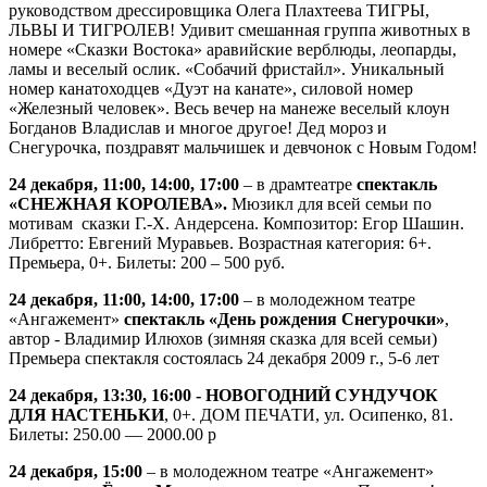
руководством дрессировщика Олега Плахтеева ТИГРЫ,
ЛЬВЫ И ТИГРОЛЕВ! Удивит смешанная группа животных в
номере «Сказки Востока» аравийские верблюды, леопарды,
ламы и веселый ослик. «Собачий фристайл». Уникальный
номер канатоходцев «Дуэт на канате», силовой номер
«Железный человек». Весь вечер на манеже веселый клоун
Богданов Владислав и многое другое! Дед мороз и
Снегурочка, поздравят мальчишек и девчонок с Новым Годом!
24 декабря, 11:00, 14:00, 17:00
– в драмтеатре
спектакль
«СНЕЖНАЯ КОРОЛЕВА».
Мюзикл для всей семьи по
мотивам сказки Г.-Х. Андерсена. Композитор: Егор Шашин.
Либретто: Евгений Муравьев. Возрастная категория: 6+.
Премьера, 0+. Билеты: 200 – 500 руб.
24 декабря, 11:00, 14:00, 17:00
– в молодежном театре
«Ангажемент»
спектакль «День рождения Снегурочки»
,
автор - Владимир Илюхов (зимняя сказка для всей семьи)
Премьера спектакля состоялась 24 декабря 2009 г., 5-6 лет
24 декабря, 13:30, 16:00 - НОВОГОДНИЙ СУНДУЧОК
ДЛЯ НАСТЕНЬКИ
, 0+. ДОМ ПЕЧАТИ, ул. Осипенко, 81.
Билеты: 250.00 — 2000.00 p
24 декабря, 15:00
– в молодежном театре «Ангажемент»