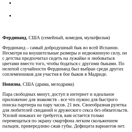
Фердинанд
, США (семейный, комедия, мультфильм)
Фердинанд – самый добродушный бык во всей Испании.
Несмотря на внушительные размеры и недюжинную силу, он
с детства предпочитал сидеть на лужайке и любоваться
цветами вместо того, чтобы бодаться с другими быками. По
нелепой случайности Фердинанд был выбран среди других
соплеменников для участия в бое быков в Мадриде.
Новизна
, США (драма, мелодрама)
Пара свободных минут, доступ в интернет и идеальное
приложение для знакомств - все что нужно для быстрого
поиска партнера на пару часов. 21 век. Своеобразная рулетка
для любителей свиданий и дружеского секса без обязательств.
Усилий никаких не требуется, вам остается только
перемещаться по экрану смартфона легким скольжением
пальцев, привередливо сжав губы. Дефицита вариантов нет.