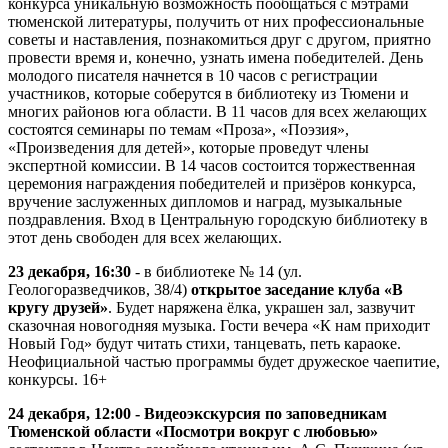
конкурса уникальную возможность пообщаться с мэтрами
тюменской литературы, получить от них профессиональные
советы и наставления, познакомиться друг с другом, приятно
провести время и, конечно, узнать имена победителей. День
молодого писателя начнется в 10 часов с регистрации
участников, которые соберутся в библиотеку из Тюмени и
многих районов юга области. В 11 часов для всех желающих
состоятся семинары по темам «Проза», «Поэзия»,
«Произведения для детей», которые проведут члены
экспертной комиссии. В 14 часов состоится торжественная
церемония награждения победителей и призёров конкурса,
вручение заслуженных дипломов и наград, музыкальные
поздравления. Вход в Центральную городскую библиотеку в
этот день свободен для всех желающих.
23 декабря, 16:30
- в библиотеке № 14 (ул.
Геологоразведчиков, 38/4)
открытое заседание клуба «В
кругу друзей»
. Будет наряжена ёлка, украшен зал, зазвучит
сказочная новогодняя музыка. Гости вечера «К нам приходит
Новый Год» будут читать стихи, танцевать, петь караоке.
Неофициальной частью программы будет дружеское чаепитие,
конкурсы. 16+
24 декабря, 12:00 - Видеоэкскурсия по заповедникам
Тюменской области «Посмотри вокруг с любовью»