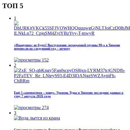
ТОП 5
1
«Иванушек» не будет! Выступление легендарной группы 90‑х в Тюмени
перенесли на следующий год – почему
152
2
Ещё 5 сантиметров – минус. Уровень Туры в Тюмени: последние данные к
утру 7 августа 2026 года
274
3
Ситуация на контроле. Безопасна ли вода с Велижанского водозабора в