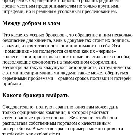
брокерами». Обращение к подобного рода посредникам
грозит честным предпринимателям не только крупными
штрафами, но и реальным уголовным преследованием.
Между добром и злом
Что касается «серых брокеров», то обращение к ним несколько
безопаснее для клиента, ведь в документах стоит их подпись,
а значит, и ответственность они принимают на себя. Эти
«помощники» не пользуются связями как их «черные»
коллеги – они просто знают некоторые нелегальные способы,
позволяющие сэкономить на таможенном оформлении.
Несмотря на такую кажущуюся безобидность, сотрудничество
с этими предприимчивыми людьми также может обернуться
серьезными проблемами – срывом сроков поставки и потерей
прибыли.
Какого брокера выбрать
Следовательно, полную гарантию клиентам может дать
только официальная компания, в которой работают
аттестованные профессионалы. Желательно, чтобы она
располагала собственным порталом с качественным
интерфейсом. В качестве яркого примера можно привести
такой сайт, как explogistic.ru.