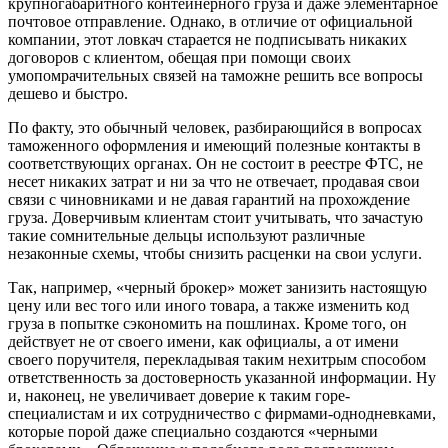
крупногабаритного контейнерного груза и даже элементарное
почтовое отправление. Однако, в отличие от официальной
компании, этот ловкач старается не подписывать никаких
договоров с клиентом, обещая при помощи своих
умопомрачительных связей на таможне решить все вопросы
дешево и быстро.
По факту, это обычный человек, разбирающийся в вопросах
таможенного оформления и имеющий полезные контакты в
соответствующих органах. Он не состоит в реестре ФТС, не
несет никаких затрат и ни за что не отвечает, продавая свои
связи с чиновниками и не давая гарантий на прохождение
груза. Доверчивым клиентам стоит учитывать, что зачастую
такие сомнительные дельцы используют различные
незаконные схемы, чтобы снизить расценки на свои услуги.
Так, например, «черный брокер» может занизить настоящую
цену или вес того или иного товара, а также изменить код
груза в попытке сэкономить на пошлинах. Кроме того, он
действует не от своего имени, как официалы, а от имени
своего поручителя, перекладывая таким нехитрым способом
ответственность за достоверность указанной информации. Ну
и, наконец, не увеличивает доверие к таким горе-
специалистам и их сотрудничество с фирмами-однодневками,
которые порой даже специально создаются «черными