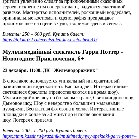
зрители увлеченно следят за приключениями сказочных
героев, искренне им сопереживают, радуются счастливой
развязке. Мастерство исполнителей, роскошный кордебалет,
оригинальные костюмы и сценография превращают
происходящее на сцене в чудо, творимое здесь и сейчас.
Билеты: 250 – 600 руб. Купить билет:
https://tgf.kto72.ru/events/alen-kiy-cvetochek-41/
Мультимедийный спектакль Гарри Поттер -
Новогодние Приключения, 6+
23 декабря, 11:00. ДК "Железнодорожник"
В спектакле используется уникальный интерактивный
развивающий видеоконтент. Вас ожидает: Интерактивные
светящиеся браслеты (предоставляются на время шоу),
Мультимедийное шоу на большом экране, Светодиодное шоу,
Дымовое шоу, Шоу с невероятно большими мыльными
пузырями, Бесплатная фотозона в холле, Интерактивные
площадки в холле за 30 минут до и после окончания
шоу. Лотерея с призами
Билеты: 500 - 1 200 руб. Купить билет:
https://tmn.kassir.ru/prazdniki/multimediynyiy-spektakl-garri-potter--