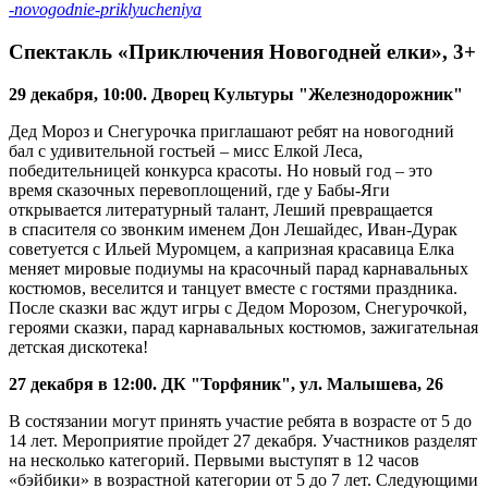
-novogodnie-priklyucheniya
Спектакль «Приключения Новогодней елки», 3+
29 декабря, 10:00. Дворец Культуры "Железнодорожник"
Дед Мороз и Снегурочка приглашают ребят на новогодний
бал с удивительной гостьей – мисс Елкой Леса,
победительницей конкурса красоты. Но новый год – это
время сказочных перевоплощений, где у Бабы-Яги
открывается литературный талант, Леший превращается
в спасителя со звонким именем Дон Лешайдес, Иван-Дурак
советуется с Ильей Муромцем, а капризная красавица Елка
меняет мировые подиумы на красочный парад карнавальных
костюмов, веселится и танцует вместе с гостями праздника.
После сказки вас ждут игры с Дедом Морозом, Снегурочкой,
героями сказки, парад карнавальных костюмов, зажигательная
детская дискотека!
27 декабря в 12:00. ДК "Торфяник", ул. Малышева, 26
В состязании могут принять участие ребята в возрасте от 5 до
14 лет. Мероприятие пройдет 27 декабря. Участников разделят
на несколько категорий. Первыми выступят в 12 часов
«бэйбики» в возрастной категории от 5 до 7 лет. Следующими