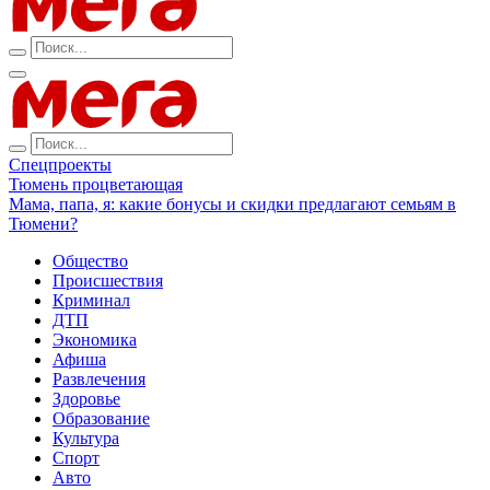
Спецпроекты
Тюмень процветающая
Мама, папа, я: какие бонусы и скидки предлагают семьям в
Тюмени?
Общество
Происшествия
Криминал
ДТП
Экономика
Афиша
Развлечения
Здоровье
Образование
Культура
Спорт
Авто