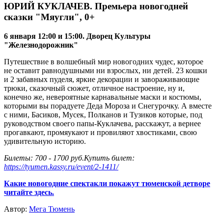
ЮРИЙ КУКЛАЧЕВ. Премьера новогодней
сказки "Мяугли", 0+
6 января 12:00 и 15:00. Дворец Культуры
"Железнодорожник"
Путешествие в волшебный мир новогодних чудес, которое
не оставит равнодушными ни взрослых, ни детей. 23 кошки
и 2 забавных пуделя, яркие декорации и завораживающие
трюки, сказочный сюжет, отличное настроение, ну и,
конечно же, невероятные карнавальные маски и костюмы,
которыми вы порадуете Деда Мороза и Снегурочку. А вместе
с ними, Басиков, Мусек, Полканов и Тузиков которые, под
руководством своего папы-Куклачева, расскажут, а вернее
прогавкают, промяукают и провиляют хвостиками, свою
удивительную историю.
Билеты: 700 - 1700 руб.Купить билет:
https://tyumen.kassy.ru/event/2-1411/
Какие новогодние спектакли покажут тюменской детворе
читайте здесь.
Автор:
Мега Тюмень