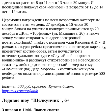
- дети в возрасте от 8 до 11 лет в 13 часов 30 минут. И
последними покажут себя «юниоры» в возрасте от 12 до 14
лет в 15 часов.
Церемония награждения по всем возрастным категориям
состоится в этот же день, 27 декабря, в 16 часов 30
минут. Заявки на участие в конкурсе принимаются до 20
декабря в ДКиТ «Торфяник» (ул. Малышева, 26), а также
заявку можно отправить на адрес электронной
почты
dktorfjanik@mail.ru
с пометкой «для Каюкова А.И.». В
рамках конкурса ребята представят свою визитную карточку,
презентуют костюм-образ, затем поучаствуют в
интеллектуальном конкурсе «Случайный вопрос от
волшебника» и расскажут стихотворение на новогоднюю
тематику, либо представят творческий номер на тему
«Помощник (ца) Деда Мороза». Участникам конкурса
необходимо оплатить организационный взнос в размере 500
рублей.
Билеты: 500 руб. оргвзнос. Купить билет:
https://vk.com/torfjanik
Ледовое шоу "Щелкунчик", 6+
3 января в 11:00. Дворец спорта