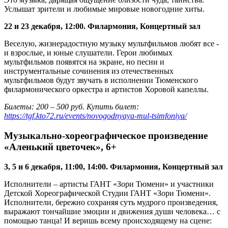
Услышат зрители и любимые мировые новогодние хиты.
22 и 23 декабря, 12:00. Филармония, Концертный зал
Веселую, жизнерадостную музыку мультфильмов любят все -
и взрослые, и юные слушатели. Герои любимых
мультфильмов появятся на экране, но песни и
инструментальные сочинения из отечественных
мультфильмов будут звучать в исполнении Тюменского
филармонического оркестра и артистов Хоровой капеллы.
Билеты: 200 – 500 руб. Купить билет:
https://tgf.kto72.ru/events/novogodnyaya-mul-tsimfoniya/
Музыкально-хореографическое произведение
«Аленький цветочек», 6+
3, 5 и 6 декабря, 11:00, 14:00. Филармония, Концертный зал
Исполнители – артисты ГАНТ «Зори Тюмени» и участники
Детской Хореографической Студии ГАНТ «Зори Тюмени».
Исполнители, бережно сохраняя суть мудрого произведения,
выражают тончайшие эмоции и движения души человека… с
помощью танца! И веришь всему происходящему на сцене: