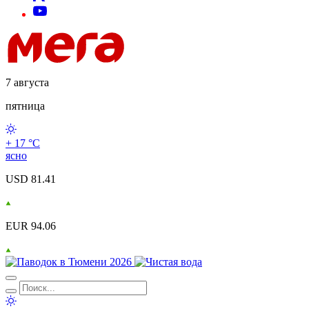
7 августа
пятница
+ 17 °С
ясно
USD 81.41
EUR 94.06