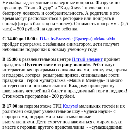
Незнайка задаст умные и каверзные вопросы. Физруки по
прозвищу "Точный удар" и "Кидай мяч" проверят на
быстроту, ловкость и сообразительность. А родители в это
время могут расположиться в ресторане или поиграть в
снольф (игра в бильярд на «поле»). Стоимость программы (2,5
часа) – 500 рублей на одного ребенка.
С 14.00 до 18.00
в
DJ-cafe-Brasserie (Бразери) «МаксиМ»
пройдет программа с забавным аниматором, дети получат
небольшие подарочки к новому учебному году.
В 15:00
в развлекательном центре
Пятый элемент
пройдет
праздник
«Путешествие в страну знаний»
. Ребят ждут
интерактивная программа со школьниками, конкурсы, призы
и подарки, лотерея, розыгрыш призов, специальные гости
праздника - герои мультфильма «Маша и Медведь» и много
интересного и познавательного! Каждому пришедшему
школьнику лотерейный билет и праздничный торт в подарок!
Стоимость программы - 200 рублей.
В 17.00
на первом этаже ТРЦ
Колумб
маленьких гостей и их
родителей ожидает увлекательное шоу «Чудеса науки» с
сюрпризами, подарками и захватывающими
выступлениями. Дети смогут познакомиться с миром науки
вместе с героями другого представления - «сумасшедшими