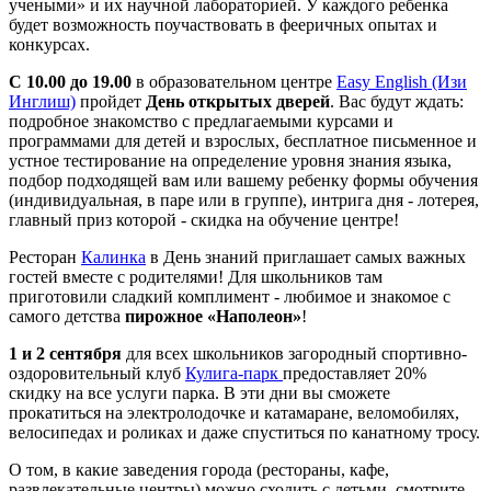
учеными» и их научной лабораторией. У каждого ребенка
будет возможность поучаствовать в фееричных опытах и
конкурсах.
С 10.00 до 19.00
в образовательном центре
Easy English (Изи
Инглиш)
пройдет
День открытых дверей
. Вас будут ждать:
подробное знакомство с предлагаемыми курсами и
программами для детей и взрослых, бесплатное письменное и
устное тестирование на определение уровня знания языка,
подбор подходящей вам или вашему ребенку формы обучения
(индивидуальная, в паре или в группе), интрига дня - лотерея,
главный приз которой - скидка на обучение центре!
Ресторан
Калинка
в День знаний приглашает самых важных
гостей вместе с родителями! Для школьников там
приготовили сладкий комплимент - любимое и знакомое с
самого детства
пирожное «Наполеон»
!
1 и 2 сентября
для всех школьников загородный спортивно-
оздоровительный клуб
Кулига-парк
предоставляет 20%
скидку на все услуги парка. В эти дни вы сможете
прокатиться на электролодочке и катамаране, веломобилях,
велосипедах и роликах и даже спуститься по канатному тросу.
О том, в какие заведения города (рестораны, кафе,
развлекательные центры) можно сходить с детьми, смотрите