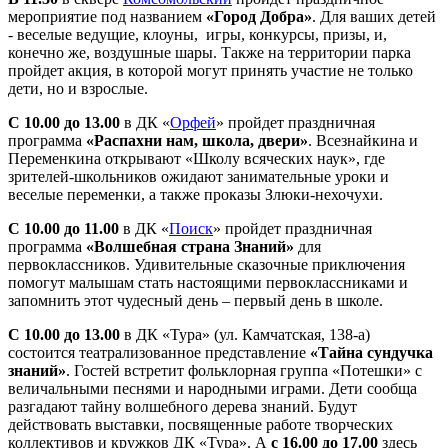
мероприятие под названием
«Город Добра»
. Для ваших детей
- веселые ведущие, клоуны, игры, конкурсы, призы, и,
конечно же, воздушные шары. Также на территории парка
пройдет акция, в которой могут принять участие не только
дети, но и взрослые.
С 10.00 до 13.00
в ДК «
Орфей
» пройдет праздничная
программа
«Распахни нам, школа, двери»
. Всезнайкина и
Переменкина открывают «Школу всяческих наук», где
зрителей-школьников ожидают занимательные уроки и
веселые переменки, а также проказы Злюки-нехочухи.
С 10.00 до 11.00
в ДК «
Поиск
» пройдет праздничная
программа
«Волшебная страна Знаний»
для
первоклассников. Удивительные сказочные приключения
помогут малышам стать настоящими первоклассниками и
запомнить этот чудесный день – первый день в школе.
С 10.00 до 13.00
в ДК «Тура» (ул. Камчатская, 138-а)
состоится театрализованное представление
«Тайна сундучка
знаний»
. Гостей встретит фольклорная группа «Потешки» с
величальными песнями и народными играми. Дети сообща
разгадают тайну волшебного дерева знаний. Будут
действовать выставки, посвященные работе творческих
коллективов и кружков ДК «Тура». А
с 16.00 до 17.00
здесь