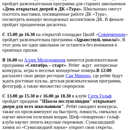
пройдет развлекательная программа для старших школьников
«День открытых дверей в ДК «Тура».
Школьники смогут
посетить выставки, посвященные работе ДК «Тура»,
посмотреть концерт молодежных коллективов ДК. В финале
пройдет праздничная дискотека.
С 15.00 до 16.30
на открытой площадке ЦкиИ «
Современник
»
пройдет развлекательна программа
«Здравствуй, школа!»
. В
этот день ни один школьник не останется без внимания и
приятных призов.
В 16.00
на
Аллее Молодоженов
начнется развлекательная
программа
«Сентябрь – старт»
. Ребят ждут интересные
конкурсы, игры и веселые концертные номера.
В 12:00
распахнет свои двери ресторан
Сан Марино
, где ребят будут
ждать ростовые куклы, детская развлекательная программа,
фотограф, а также множество сюрпризов.
С 13.00 до 15.30 и с 16.00 до 18.30
в клубе
Сити Гольф
пройдет праздник
"Школа неслушляндия" открывает
двери для всех школьников"
. Ребят ожидают конкурсы,
также их проэкзаменуют на быстроту, ловкость, смекалку и
научат многим полезным вещам. Шеф-«поваренок» гольф-
клуба научит лепить вкусные пирожные. Сумасшедший
химик из «Сумасшедшей науки» откроет свои секреты.