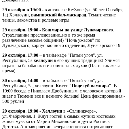
29 октября в 19:00
- в антикафе Re:Zone (ул. 50 лет Октября,
1а) Хэллоуин,
вампирский бал-маскарад
. Тематические
танцы, лакомства и ролевые игры.
29 октября, 19:00 - Кошмары на улице Луначарского
.
Страх,паника,преследование..но в то же время
развлечение,веселье,общение!) "Ночь ужасов" по
Луначарского, корпус заочного отделения, Луначарского 19
29 октября, 17:00
– в тайм-кафе "Пятый угол", ул.
Республики, 5а
хеллоуин
в его лучших традициях! Учимся
играть на барабанах и изгонять злых духов (Плата так же за
время)
30 октября, 14:00
– в тайм-кафе "Пятый угол", ул.
Республики, 5а, хеллоуин.
Квест "Поцелуй вампира"
. В
19:00 беседа с Николаем Дробуниным, с человеком который
знает о Тюмени все и немного больше! Цена фиксированная -
500 рублей
29 октября, 19:00 - Хеллоуин
в «Сэлинджере»,
ул. Фабричная, 1. Ждут гостей в самых жутких костюмах,
живая музыка от Марии Михайловой и дуэта Роспись
Детства. А в завершение вечера состоится потрясающее