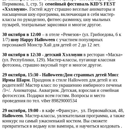
Пермякова, 1, стр. 5)
семейный фестиваль KID'S FEST
«Хэллоуин»
. Гостей ждут страшно веселые аниматоры и
насыщенная шоу-программа, включающая в себя мастер-
классы по рукоделию, фитнес-разминку, шоу мыльных
пузырей, театральные зарисовки и многое другое.
30 октября в 12:00
– в отеле «Ремезов» (ул. Грибоедова, 6 к
1/7)
шоу Happy Halloween
с участием популярных
персонажей Монстр Хай для детей от 2 до 12 лет.
30 октября в 12:30 - детский Хэллоуин
в ресторан «Маска»
(ул. Республики, 129). Мастер-классы, пугающе классная
фотозона, страшно вкусный торт и многое другое.
29 октября, 15:30 - Halloween:Дом странных детей Мисс
Ирмы Шарм
. Праздник в стиле Halloween для детей и их
родителей! Мастер класс по украшению имбирного печенья
/3+/. Аниматоры. Аквагрим. Детская, взрослая и семейная
фотосессия. Подарки всем гостям. Вопросы и место
проведения по тел. viber 89829000534
29 октября, 19:00
- в кафе «Франсуа», ул. Первомайская, 48,
Halloween
. Мастер-классы, увлекательная программа, а также
конкурс на самый ужасненький костюм. Вы сможете
превратиться в ведьму или вампира, и научиться колдовать .