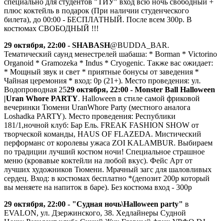
специально для студентов "ТИУ" вход всю ночь свободный +
плюс коктейль в подарок (При наличии студенческого
билета), до 00:00 - БЕСПЛАТНЫЙ. После всем 300р. В
костюмах СВОБОДНЫЙ !!!
29 октября, 22:00 - SHABASH
@BUDDA_BAR.
Тематический саунд менестрелей шабаша: * Borman * Victorino
Organoid * Gramozeka * Indus * Cryogenic. Также вас ожидает:
* Мощный звук и свет * приятные бонусы от заведения *
Чайная церемония * вход: 0р (21+). Место проведения: ул.
Водопроводная 25
29 октября, 22:00 - Monster Ball Halloween
|Uran Whore PARTY
. Halloween в стиле самой фриковой
вечеринки Тюмени UranWhore Party (местного аналога
Loshadka PARTY). Место проведения: Республики
181/1,ночной клуб: Бар Ель. FREAK FASHION SHOW от
творческой команды, HAUS OF FLAZEDA. Мистический
перформанс от королевы ужаса ZOI KALAMBUR. Выбираем
по традиции лучший костюм ночи! Специальное страшное
меню (кровавые коктейли на любой вкус). Фейс Арт от
лучших художников Тюмени. Мрачный загс для шаловливых
сердец. Вход: в костюмах бесплатно *(депозит 200р который
вы меняете на напиток в баре). Без костюма вход - 300р
29 октября, 22:00 - "Судная ночь\Halloween party"
в
EVALON, ул. Дзержинского, 38. Хедлайнеры Судной