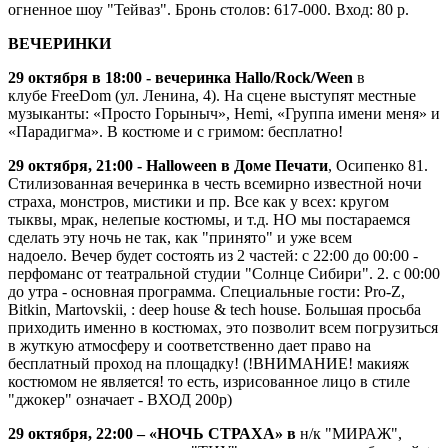
огненное шоу "Тейваз". Бронь столов: 617-000. Вход: 80 р.
ВЕЧЕРИНКИ
29 октября в 18:00 - вечеринка Hallo/Rock/Ween
в
клубе FreeDom (ул. Ленина, 4). На сцене выступят местные
музыканты: «Просто Горыныч», Hemi, «Группа имени меня» и
«Парадигма». В костюме и с гримом: бесплатно!
29 октября, 21:00 - Halloween в Доме Печати
, Осипенко 81.
Стилизованная вечеринка в честь всемирно известной ночи
страха, монстров, мистики и пр. Все как у всех: кругом
тыквы, мрак, нелепые костюмы, и т.д. НО мы постараемся
сделать эту ночь не так, как "принято" и уже всем
надоело. Вечер будет состоять из 2 частей: с 22:00 до 00:00 -
перфоманс от театральной студии "Солнце Сибири". 2. с 00:00
до утра - основная программа. Специальные гости: Pro-Z,
Bitkin, Martovskii, : deep house & tech house. Большая просьба
приходить именно в костюмах, это позволит всем погрузиться
в жуткую атмосферу и соответственно дает право на
бесплатный проход на площадку! (!ВНИМАНИЕ! макияж
костюмом не является! то есть, изрисованное лицо в стиле
"джокер" означает - ВХОД 200р)
29 октября, 22:00 – «НОЧЬ СТРАХА» в
н/к "МИРАЖ",