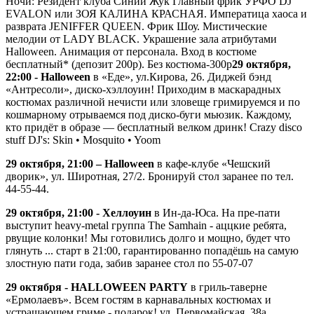
Ночи: Резидент клуба Синий Жук Главный фрик УРФО DJ
EVALON или ЗОЯ КАЛИНА КРАСНАЯ. Императица хаоса и
разврата JENIFFER QUEEN. Фрик Шоу. Мистические
мелодии от LADY BLACK. Украшение зала атрибутами
Halloween. Анимация от персонала. Вход в костюме
бесплатный* (депозит 200р). Без костюма-300р
29 октября,
22:00 - Halloween
в «Еде», ул.Кирова, 26. Диджей бэнд
«Антресоли», диско-хэллоуин! Приходим в маскарадных
костюмах различной нечисти или зловеще гримируемся и по
кошмарному отрываемся под диско-буги мьюзик. Каждому,
кто придёт в образе — бесплатный велком дринк! Crazy disco
stuff DJ's: Skin • Mosquito • Yoom
29 октября, 21:00 – Halloween
в кафе-клубе «Чешский
дворик», ул. Широтная, 27/2. Бронируй стол заранее по тел.
44-55-44.
29 октября, 21:00 - Хеллоуин
в Ин-да-Юса. На пре-пати
выступит heavy-metal группа The Samhain - аццкие ребята,
рвущие колонки! Мы готовились долго и мощно, будет что
глянуть ... старт в 21:00, гарантированно попадёшь на самую
злостную пати года, забив заранее стол по 55-07-07
29 октября - HALLOWEEN PARTY
в гриль-таверне
«Ермолаевъ». Всем гостям в карнавальных костюмах и
устрашающем гриме - подарок! ул. Первомайская, 38а