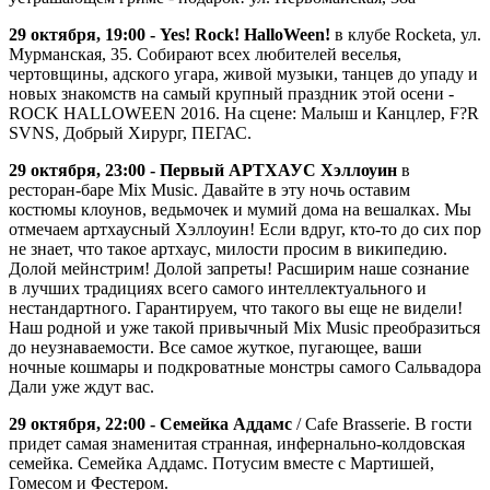
29 октября, 19:00 - Yes! Rock! HalloWeen!
в клубе Rocketa, ул.
Мурманская, 35. Собирают всех любителей веселья,
чертовщины, адского угара, живой музыки, танцев до упаду и
новых знакомств на самый крупный праздник этой осени -
ROCK HALLOWEEN 2016. На сцене: Малыш и Канцлер, F?R
SVNS, Добрый Хирург, ПЕГАС.
29 октября, 23:00 - Первый АРТХАУС Хэллоуин
в
ресторан-баре Mix Music. Давайте в эту ночь оставим
костюмы клоунов, ведьмочек и мумий дома на вешалках. Мы
отмечаем артхаусный Хэллоуин! Если вдруг, кто-то до сих пор
не знает, что такое артхаус, милости просим в википедию.
Долой мейнстрим! Долой запреты! Расширим наше сознание
в лучших традициях всего самого интеллектуального и
нестандартного. Гарантируем, что такого вы еще не видели!
Наш родной и уже такой привычный Mix Music преобразиться
до неузнаваемости. Все самое жуткое, пугающее, ваши
ночные кошмары и подкроватные монстры самого Сальвадора
Дали уже ждут вас.
29 октября, 22:00 - Семейка Аддамс
/ Cafe Brasserie. В гости
придет самая знаменитая странная, инфернально-колдовская
семейка. Семейка Аддамс. Потусим вместе с Мартишей,
Гомесом и Фестером.