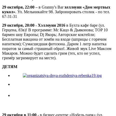
29 октября, 22:00 –
в Granny's Bar
хеллоуин «Дом мертвых
кукол»
. Ул. Мельникайте 98. Забронировать столик - по тел.
67-31-31
29 октября, 20:00 - Хэллоуин 2016
в Бухта кафе баре (ул.
Герцена, 83в)! В программе: Мc Кацо & Дьяконова; TOP 10
бармен шоу Европы; Dj Якорь; Авторские коктейли;
Бесплатная вакцина от зомби на входе (шприцы с горячим
напитком); Сумасшедшая фотозона. Дарим 1 литр напитка
пиратов за самый страшный образ!. Живой звук Live Максим
Макаров. Можно будет сделать грим (тех, кто не успел,
гримёр загримирует на месте).
ДЕТЯМ
29 октября в 11:00
- в бизнес-центре «Нобель парк» (ул.