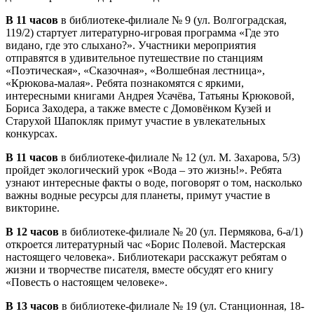
В 11 часов
в библиотеке-филиале № 9 (ул. Волгоградская,
119/2) стартует литературно-игровая программа «Где это
видано, где это слыхано?». Участники мероприятия
отправятся в удивительное путешествие по станциям
«Поэтическая», «Сказочная», «Волшебная лестница»,
«Крюкова-малая». Ребята познакомятся с яркими,
интересными книгами Андрея Усачёва, Татьяны Крюковой,
Бориса Заходера, а также вместе с Домовёнком Кузей и
Старухой Шапокляк примут участие в увлекательных
конкурсах.
В 11 часов
в библиотеке-филиале № 12 (ул. М. Захарова, 5/3)
пройдет экологический урок «Вода – это жизнь!». Ребята
узнают интересные факты о воде, поговорят о том, насколько
важны водные ресурсы для планеты, примут участие в
викторине.
В 12 часов
в библиотеке-филиале № 20 (ул. Пермякова, 6-а/1)
откроется литературный час «Борис Полевой. Мастерская
настоящего человека». Библиотекари расскажут ребятам о
жизни и творчестве писателя, вместе обсудят его книгу
«Повесть о настоящем человеке».
В 13 часов
в библиотеке-филиале № 19 (ул. Станционная, 18-