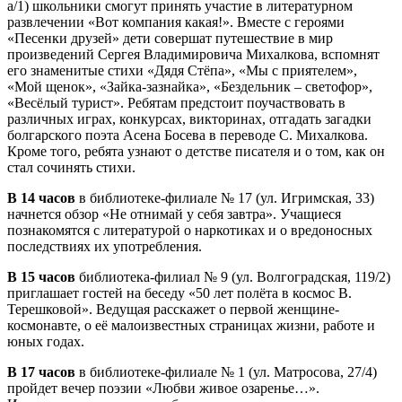
а/1) школьники смогут принять участие в литературном
развлечении «Вот компания какая!». Вместе с героями
«Песенки друзей» дети совершат путешествие в мир
произведений Сергея Владимировича Михалкова, вспомнят
его знаменитые стихи «Дядя Стёпа», «Мы с приятелем»,
«Мой щенок», «Зайка-зазнайка», «Бездельник – светофор»,
«Весёлый турист». Ребятам предстоит поучаствовать в
различных играх, конкурсах, викторинах, отгадать загадки
болгарского поэта Асена Босева в переводе С. Михалкова.
Кроме того, ребята узнают о детстве писателя и о том, как он
стал сочинять стихи.
В 14 часов
в библиотеке-филиале № 17 (ул. Игримская, 33)
начнется обзор «Не отнимай у себя завтра». Учащиеся
познакомятся с литературой о наркотиках и о вредоносных
последствиях их употребления.
В 15 часов
библиотека-филиал № 9 (ул. Волгоградская, 119/2)
приглашает гостей на беседу «50 лет полёта в космос В.
Терешковой». Ведущая расскажет о первой женщине-
космонавте, о её малоизвестных страницах жизни, работе и
юных годах.
В 17 часов
в библиотеке-филиале № 1 (ул. Матросова, 27/4)
пройдет вечер поэзии «Любви живое озаренье…».