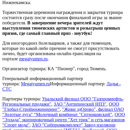
Нижнекамска.
Торжественная церемония награждения и закрытия турнира
состоится сразу после окончания финальной игры за звание
победителя.
В завершение вечера зрителей ждут
выступления тюменских артистов и розыгрыш ценных
призов, где самый главный приз - ноутбук!
Для иногородних болельщиков, а также для тюменцев,
которые по какой-либо причине не смогут присутствовать
лично, будет организована онлайн-трансляция на
портале
megatyumen.ru
.
Организатор турнира: КА "Пионер", город Тюмень.
Генеральный информационный партнер
турнира:
Megatyumen.ru
Информационный партнер:
Ладья -
СТС
Партнеры турнира:
Уральский филиал
ООО "Газпромнефть-
Региональные продажи"
,
ЗАО "Антипинский НПЗ"
,
ООО
"Глобал-Стройинжиниринг"
,
"Живи здОрово", филиал ОАО
"Золотые луга" "Молочный комбинат "Ситниковский"
,
ООО
"Эллада" экипировочный центр "Хет трик" и сеть магазинов
"Спорт мода"
,
ЗАО "Сибпромкомплект" Завод изоляции