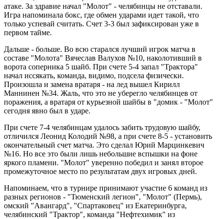
атаке. За здравие начал "Молот" - челябинцы не отставали.
Игра напоминала бокс, где обмен ударами идет такой, что
только успевай считать. Счет 3-3 был зафиксирован уже в
первом тайме.
Дальше - больше. Во всю старался лучший игрок матча в
составе "Молота" Вячеслав Валухов №10, наколотивший в
ворота соперника 5 шайб. При счете 5-4 запал "Трактора"
начал иссякать, команда, видимо, подсела физически.
Произошла и замена вратаря - на лед вышел Кирилл
Маннинен №34. Жаль, что это не уберегло челябинцев от
поражения, а вратаря от курьезной шайбы в "домик - "Молот"
сегодня явно был в ударе.
При счете 7-4 челябинцам удалось забить трудовую шайбу,
отличился Леонид Колодий №98, а при счете 8-5 - установить
окончательный счет матча. Это сделал Юрий Марцинкевич
№16. Но все это были лишь небольшие вспышки на фоне
яркого пламени. "Молот" уверенно победил и занял второе
промежуточное место по результатам двух игровых дней.
Напоминаем, что в турнире принимают участие 6 команд из
разных регионов - "Тюменский легион", "Молот" (Пермь),
омский "Авангард", "Спартаковец" из Екатеринбурга,
челябинский "Трактор", команда "Нефтехимик" из