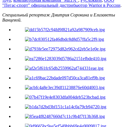
труб
,
компьютерная компания "МЕГА"
,
РусХоккей
,
ООО
"Пегас-спорт" официальный дистрибьютор Warrior в России
.
Специальный репортаж Дмитрия Сорокина и Елизаветы
Ванцевой.