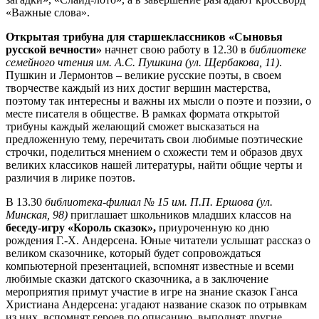
«Важные слова».
Открытая трибуна для старшеклассников «Сыновья
русской вечности»
начнет свою работу в 12.30 в
библиотеке
семейного чтения им. А.С. Пушкина (ул. Щербакова, 11)
.
Пушкин и Лермонтов – великие русские поэты, в своем
творчестве каждый из них достиг вершин мастерства,
поэтому так интересны и важны их мысли о поэте и поэзии, о
месте писателя в обществе. В рамках формата открытой
трибуны каждый желающий сможет высказаться на
предложенную тему, перечитать свои любимые поэтические
строчки, поделиться мнением о схожести тем и образов двух
великих классиков нашей литературы, найти общие черты и
различия в лирике поэтов.
В 13.30
библиотека-филиал № 15 им. П.П. Ершова (ул.
Минская, 98)
приглашает школьников младших классов на
беседу-игру «Король сказок»,
приуроченную ко дню
рождения Г.-Х. Андерсена. Юные читатели услышат рассказ о
великом сказочнике, который будет сопровождаться
компьютерной презентацией, вспомнят известные и всеми
любимые сказки датского сказочника, а в заключение
мероприятия примут участие в игре на знание сказок Ганса
Христиана Андерсена: угадают название сказок по отрывкам
из них, вспомнят героев по описанию, выполнят другие