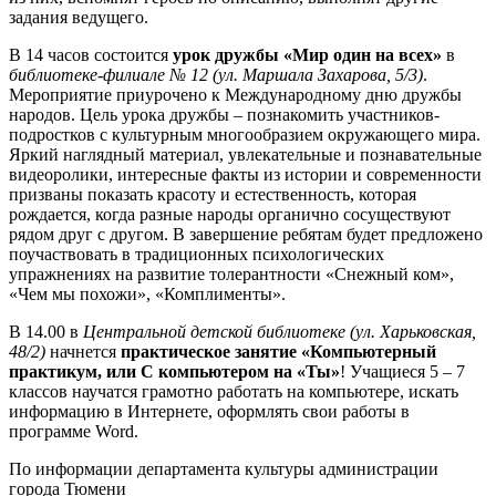
задания ведущего.
В 14 часов состоится
урок дружбы «Мир один на всех»
в
библиотеке-филиале № 12 (ул. Маршала Захарова, 5/3)
.
Мероприятие приурочено к Международному дню дружбы
народов. Цель урока дружбы – познакомить участников-
подростков с культурным многообразием окружающего мира.
Яркий наглядный материал, увлекательные и познавательные
видеоролики, интересные факты из истории и современности
призваны показать красоту и естественность, которая
рождается, когда разные народы органично сосуществуют
рядом друг с другом. В завершение ребятам будет предложено
поучаствовать в традиционных психологических
упражнениях на развитие толерантности «Снежный ком»,
«Чем мы похожи», «Комплименты».
В 14.00 в
Центральной детской библиотеке (ул. Харьковская,
48/2)
начнется
практическое занятие «Компьютерный
практикум, или С компьютером на «Ты»
! Учащиеся 5 – 7
классов научатся грамотно работать на компьютере, искать
информацию в Интернете, оформлять свои работы в
программе Word.
По информации департамента культуры администрации
города Тюмени