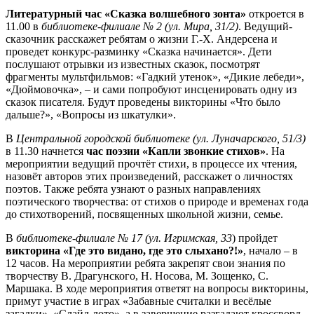
Литературный час «Сказка волшебного зонта»
откроется в
11.00 в
библиотеке-филиале № 2 (ул. Мира, 31/2)
. Ведущий-
сказочник расскажет ребятам о жизни Г.-Х. Андерсена и
проведет конкурс-разминку «Сказка начинается». Дети
послушают отрывки из известных сказок, посмотрят
фрагменты мультфильмов: «Гадкий утенок», «Дикие лебеди»,
«Дюймовочка», – и сами попробуют инсценировать одну из
сказок писателя. Будут проведены викторины «Что было
дальше?», «Вопросы из шкатулки».
В
Центральной городской библиотеке (ул. Луначарского, 51/3)
в 11.30 начнется
час поэзии «Капли звонкие стихов»
. На
мероприятии ведущий прочтёт стихи, в процессе их чтения,
назовёт авторов этих произведений, расскажет о личностях
поэтов. Также ребята узнают о разных направлениях
поэтического творчества: от стихов о природе и временах года
до стихотворений, посвященных школьной жизни, семье.
В
библиотеке-филиале № 17 (ул. Игримская, 33
) пройдет
викторина «Где это видано, где это слыхано?!»
, начало – в
12 часов. На мероприятии ребята закрепят свои знания по
творчеству В. Драгунского, Н. Носова, М. Зощенко, С.
Маршака. В ходе мероприятия ответят на вопросы викторины,
примут участие в играх «Забавные считалки и весёлые
загадки», «Слайд-лото», а в завершение разгадают кроссворд