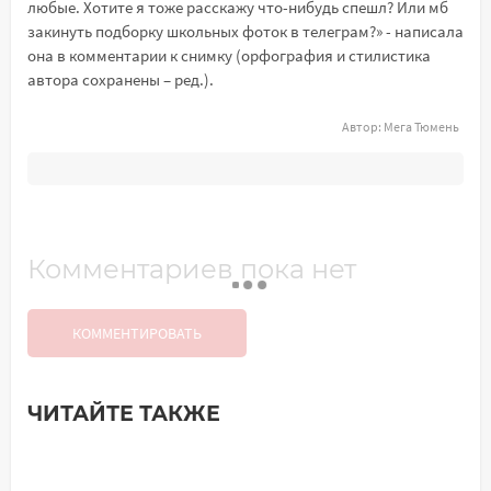
любые. Хотите я тоже расскажу что-нибудь спешл? Или мб
закинуть подборку школьных фоток в телеграм?» - написала
она в комментарии к снимку (орфография и стилистика
автора сохранены – ред.).
Автор:
Мега Тюмень
Комментариев пока нет
КОММЕНТИРОВАТЬ
ЧИТАЙТЕ ТАКЖЕ
Добавить комментарий
Имя*