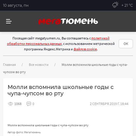
10 августа, пн
+ 21 °С
Посещая сайт megatyumen.ru, Вы соглашаетесь с
политикой
обработки персональных данных
, с использованием метрической
ОК
программы Яндекс.Метрика и
файлов cookie
.
Главная
Все новости
Молли вспомнила школьные годы с чупа-
чупсом во рту
Молли вспомнила школьные годы с
чупа-чупсом во рту
1068
0
2 СЕНТЯБРЯ 2019 Г. 18:44
Молли вспомнила школьные годы с чупа-чупсом во рту
Автор фото: Мегатюмень