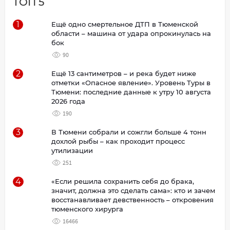
ТОП 5
1
Ещё одно смертельное ДТП в Тюменской
области – машина от удара опрокинулась на
бок
90
2
Ещё 13 сантиметров – и река будет ниже
отметки «Опасное явление». Уровень Туры в
Тюмени: последние данные к утру 10 августа
2026 года
190
3
В Тюмени собрали и сожгли больше 4 тонн
дохлой рыбы – как проходит процесс
утилизации
251
4
«Если решила сохранить себя до брака,
значит, должна это сделать сама»: кто и зачем
восстанавливает девственность – откровения
тюменского хирурга
16466