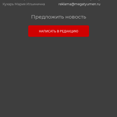
Кухарь Мария Ильинична
reklama@megatyumen.ru
Предложить новость
Связь с редакцией
НАПИСАТЬ В РЕДАКЦИЮ
Оставьте свои настоящие контактные данные,
чтобы редакция могла с вами связаться. В случае
необходимости, гарантируем анонимность.
Ваш номер телефона или E-mail:
Текст сообщения: