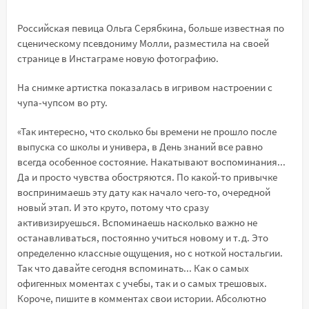
Российская певица Ольга Серябкина, больше известная по
сценическому псевдониму Молли, разместила на своей
странице в Инстаграме новую фотографию.
На снимке артистка показалась в игривом настроении с
чупа-чупсом во рту.
«Так интересно, что сколько бы времени не прошло после
выпуска со школы и универа, в День знаний все равно
всегда особенное состояние. Накатывают воспоминания...
Да и просто чувства обостряются. По какой-то привычке
воспринимаешь эту дату как начало чего-то, очередной
новый этап. И это круто, потому что сразу
активизируешься. Вспоминаешь насколько важно не
останавливаться, постоянно учиться новому и т.д. Это
определенно классные ощущения, но с ноткой ностальгии.
Так что давайте сегодня вспоминать... Как о самых
офигенных моментах с учебы, так и о самых трешовых.
Короче, пишите в комментах свои истории. Абсолютно