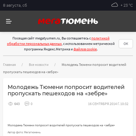
8 августа, сб
+ 23 °С
Посещая сайт megatyumen.ru, Вы соглашаетесь с
политикой
обработки персональных данных
, с использованием метрической
ОК
программы Яндекс.Метрика и
файлов cookie
.
Главная
Все новости
Молодежь Тюмени попросит водителей
пропускать пешеходов на «зебре»
Молодежь Тюмени попросит водителей
пропускать пешеходов на «зебре»
643
0
16 СЕНТЯБРЯ 2014 Г. 10:32
Молодежь Тюмени попросит водителей пропускать пешеходов на «зебре»
Автор фото: Мегатюмень