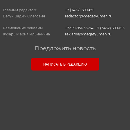
Главный редактор:
+7 (3452) 699-691
Бегун Вадим Олегович
redactor@megatyumen.ru
Размещение рекламы:
+7-919-951-35-94
,
+7 (3452) 699-615
Кухарь Мария Ильинична
reklama@megatyumen.ru
Предложить новость
Связь с редакцией
НАПИСАТЬ В РЕДАКЦИЮ
Оставьте свои настоящие контактные данные,
чтобы редакция могла с вами связаться. В случае
необходимости, гарантируем анонимность.
Ваш номер телефона или E-mail:
Текст сообщения: