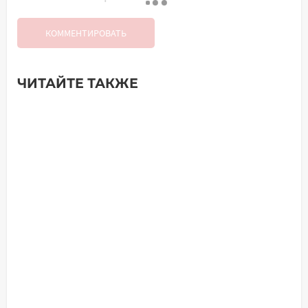
КОММЕНТИРОВАТЬ
ЧИТАЙТЕ ТАКЖЕ
Добавить комментарий
Имя*
Ваш комментарий: